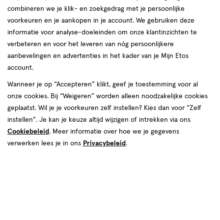
combineren we je klik- en zoekgedrag met je persoonlijke
voorkeuren en je aankopen in je account. We gebruiken deze
informatie voor analyse-doeleinden om onze klantinzichten te
verbeteren en voor het leveren van nóg persoonlijkere
aanbevelingen en advertenties in het kader van je Mijn Etos
account.
€ 16.55
16
.
55
Wanneer je op “Accepteren” klikt, geef je toestemming voor al
onze cookies. Bij “Weigeren” worden alleen noodzakelijke cookies
Spaar 6 Air Miles
geplaatst. Wil je je voorkeuren zelf instellen? Kies dan voor “Zelf
instellen”. Je kan je keuze altijd wijzigen of intrekken via ons
Online bijna uitverkocht
Cookiebeleid
. Meer informatie over hoe we je gegevens
Vóór 22:00 uur besteld, morgen in huis
verwerken lees je in ons
Privacybeleid
.
1
In mijn winkelmandje
verhoog
aantal
met
één