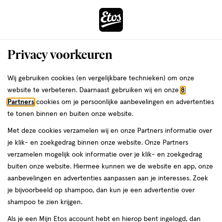
ga
Voor 22:00 uur besteld,
morgen in huis
naar
de
Menu
hoofd
Zoeken
Privacy voorkeuren
content
›
›
ga
Interactie
naar
Wij gebruiken cookies (en vergelijkbare technieken) om onze
Je
Nagel accessoires
Alles van Herôme
met
de
website te verbeteren. Daarnaast gebruiken wij en onze
8
bent
Herome Nail Hardener Sensitive 10 ML
dit
zoekbalk
Partners
cookies om je persoonlijke aanbevelingen en advertenties
ers
Weleda
hier:
veld
ga
te tonen binnen en buiten onze website.
10
10 ML
opent
naar
Met deze cookies verzamelen wij en onze Partners informatie over
ML,
een
de
je klik- en zoekgedrag binnen onze website. Onze Partners
volledig
footer
toevoegen
verzamelen mogelijk ook informatie over je klik- en zoekgedrag
venster
aan
buiten onze website. Hiermee kunnen we de website en app, onze
met
verlanglijst
aanbevelingen en advertenties aanpassen aan je interesses. Zoek
geavanceerde
je bijvoorbeeld op shampoo, dan kun je een advertentie over
zoekopties
shampoo te zien krijgen.
Als je een Mijn Etos account hebt en hierop bent ingelogd, dan