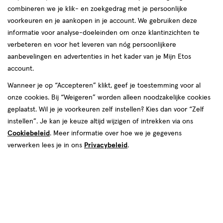
combineren we je klik- en zoekgedrag met je persoonlijke
Duracell
voorkeuren en je aankopen in je account. We gebruiken deze
informatie voor analyse-doeleinden om onze klantinzichten te
producten
Bijna uitverkocht
verbeteren en voor het leveren van nóg persoonlijkere
aanbevelingen en advertenties in het kader van je Mijn Etos
toevoegen
toevoegen
account.
aan
aan
verlanglijst
verlanglijst
Wanneer je op “Accepteren” klikt, geef je toestemming voor al
onze cookies. Bij “Weigeren” worden alleen noodzakelijke cookies
geplaatst. Wil je je voorkeuren zelf instellen? Kies dan voor “Zelf
instellen”. Je kan je keuze altijd wijzigen of intrekken via ons
Cookiebeleid
. Meer informatie over hoe we je gegevens
verwerken lees je in ons
Privacybeleid
.
€ 8.39
8
.
€ 7.89
7
.
39
89
4 stuks
2 stuks
Duracell Batterijen Alkaline Plus
Duracell Specialty Batterij
AAA 4 stuks
CR2032 2 stuks
Toevoegen
Toevoegen
1
1
verhoog aantal met één
,
Bijna uitverkocht!
verhoog aanta
Er zi