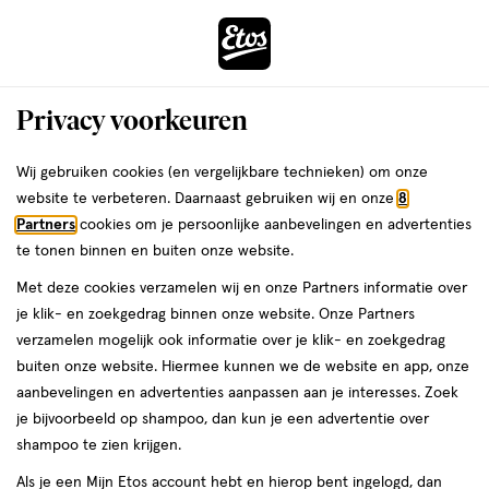
ga
Voor 22:00 uur besteld,
morgen in huis
naar
de
Menu
hoofd
Zoeken
Privacy voorkeuren
content
›
›
ga
Interactie
naar
Wij gebruiken cookies (en vergelijkbare technieken) om onze
Je
Verzorging
Accessoires
met
de
website te verbeteren. Daarnaast gebruiken wij en onze
8
bent
Duracell Accessoires
dit
zoekbalk
Partners
cookies om je persoonlijke aanbevelingen en advertenties
ers
Weleda
hier:
veld
ga
te tonen binnen en buiten onze website.
opent
naar
Scrub handschoen
Sponsjes
Handdoeken
Met deze cookies verzamelen wij en onze Partners informatie over
een
de
je klik- en zoekgedrag binnen onze website. Onze Partners
volledig
footer
verzamelen mogelijk ook informatie over je klik- en zoekgedrag
venster
buiten onze website. Hiermee kunnen we de website en app, onze
met
aanbevelingen en advertenties aanpassen aan je interesses. Zoek
geavanceerde
je bijvoorbeeld op shampoo, dan kun je een advertentie over
zoekopties
Filteren
(6)
Sorteer
1
shampoo te zien krijgen.
Als je een Mijn Etos account hebt en hierop bent ingelogd, dan