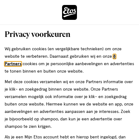
ga
Voor 22:00 uur besteld, maandag in huis
naar
de
Menu
hoofd
Zoeken
Privacy voorkeuren
content
›
›
ga
Interactie
naar
Wij gebruiken cookies (en vergelijkbare technieken) om onze
Je
Verzorging
Lichaamsverzorging
Voetverzorging
met
de
website te verbeteren. Daarnaast gebruiken wij en onze
8
bent
Zenner Voetverzorging
dit
zoekbalk
Partners
cookies om je persoonlijke aanbevelingen en advertenties
ers
Weleda
hier:
veld
ga
te tonen binnen en buiten onze website.
opent
naar
Voetencrème
Voetscrub
Voetenbad
Met deze cookies verzamelen wij en onze Partners informatie over
een
de
je klik- en zoekgedrag binnen onze website. Onze Partners
volledig
footer
verzamelen mogelijk ook informatie over je klik- en zoekgedrag
venster
buiten onze website. Hiermee kunnen we de website en app, onze
met
aanbevelingen en advertenties aanpassen aan je interesses. Zoek
geavanceerde
je bijvoorbeeld op shampoo, dan kun je een advertentie over
zoekopties
Filteren
(2)
Sorteer
1
shampoo te zien krijgen.
Als je een Mijn Etos account hebt en hierop bent ingelogd, dan