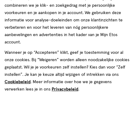
combineren we je klik- en zoekgedrag met je persoonlijke
Zenner
voorkeuren en je aankopen in je account. We gebruiken deze
informatie voor analyse-doeleinden om onze klantinzichten te
producten
verbeteren en voor het leveren van nóg persoonlijkere
aanbevelingen en advertenties in het kader van je Mijn Etos
toevoegen
toevoegen
account.
aan
aan
verlanglijst
verlanglijst
Wanneer je op “Accepteren” klikt, geef je toestemming voor al
onze cookies. Bij “Weigeren” worden alleen noodzakelijke cookies
geplaatst. Wil je je voorkeuren zelf instellen? Kies dan voor “Zelf
instellen”. Je kan je keuze altijd wijzigen of intrekken via ons
Cookiebeleid
. Meer informatie over hoe we je gegevens
verwerken lees je in ons
Privacybeleid
.
€ 3.99
3
.
€ 3.99
3
.
99
99
1 stuk
1 stuk
Zenner Voetvijl Met Handvat
Zenner Puimsteen Met Handvat
Toevoegen
Toevoegen
1
1
verhoog aantal met één
,
Bijna uitverkocht!
verhoog aanta
Er zi