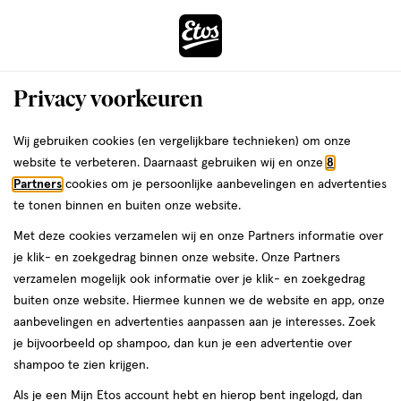
ga
Voor 22:00 uur besteld,
morgen in huis
naar
de
Menu
hoofd
Zoeken
Privacy voorkeuren
content
›
›
ga
Interactie
naar
Wij gebruiken cookies (en vergelijkbare technieken) om onze
Je
Winkels
Amsterdam
Etos IJburglaan Amsterdam
met
de
website te verbeteren. Daarnaast gebruiken wij en onze
8
bent
dit
zoekbalk
Etos IJburglaan Amsterdam
Partners
cookies om je persoonlijke aanbevelingen en advertenties
ers
Weleda
hier:
veld
ga
te tonen binnen en buiten onze website.
opent
naar
Bekijk de openingstijden en contactgegevens van Etos IJburglaan
Met deze cookies verzamelen wij en onze Partners informatie over
een
de
657. Hieronder vind je alle details van deze Etos-winkel. Heb je een
je klik- en zoekgedrag binnen onze website. Onze Partners
volledig
footer
vraag of wil je persoonlijk advies? Kom dan gerust langs. Wat je
verzamelen mogelijk ook informatie over je klik- en zoekgedrag
venster
vraag ook is, we helpen je verder.
buiten onze website. Hiermee kunnen we de website en app, onze
met
aanbevelingen en advertenties aanpassen aan je interesses. Zoek
geavanceerde
je bijvoorbeeld op shampoo, dan kun je een advertentie over
Openingstijden
zoekopties
shampoo te zien krijgen.
Deze week
Volgende week
Als je een Mijn Etos account hebt en hierop bent ingelogd, dan