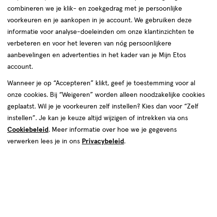
combineren we je klik- en zoekgedrag met je persoonlijke
09 aug
Zondag
12:00
-
17:00
voorkeuren en je aankopen in je account. We gebruiken deze
informatie voor analyse-doeleinden om onze klantinzichten te
Contactgegevens
verbeteren en voor het leveren van nóg persoonlijkere
aanbevelingen en advertenties in het kader van je Mijn Etos
IJburglaan 657
account.
1087 BS, Amsterdam
Wanneer je op “Accepteren” klikt, geef je toestemming voor al
020--4161775
onze cookies. Bij “Weigeren” worden alleen noodzakelijke cookies
geplaatst. Wil je je voorkeuren zelf instellen? Kies dan voor “Zelf
instellen”. Je kan je keuze altijd wijzigen of intrekken via ons
Etos Folder
Cookiebeleid
. Meer informatie over hoe we je gegevens
Ontdek alle folder
verwerken lees je in ons
Privacybeleid
.
aanbiedingen van deze week!
Shop alle acties