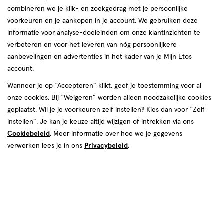
combineren we je klik- en zoekgedrag met je persoonlijke
Deze week
Volgende week
voorkeuren en je aankopen in je account. We gebruiken deze
informatie voor analyse-doeleinden om onze klantinzichten te
08 aug
Zaterdag
08:30
-
18:00
verbeteren en voor het leveren van nóg persoonlijkere
09 aug
Zondag
10:00
-
18:00
aanbevelingen en advertenties in het kader van je Mijn Etos
account.
Contactgegevens
Wanneer je op “Accepteren” klikt, geef je toestemming voor al
Frederik Hendriklaan 83a
onze cookies. Bij “Weigeren” worden alleen noodzakelijke cookies
2582 BV, Den Haag
geplaatst. Wil je je voorkeuren zelf instellen? Kies dan voor “Zelf
instellen”. Je kan je keuze altijd wijzigen of intrekken via ons
070--3226825
Cookiebeleid
. Meer informatie over hoe we je gegevens
verwerken lees je in ons
Privacybeleid
.
Etos Folder
Ontdek alle folder
aanbiedingen van deze week!