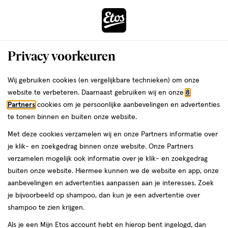
ga
Voor 22:00 uur besteld, maandag in huis
naar
de
Menu
hoofd
Zoeken
Privacy voorkeuren
content
›
›
ga
Interactie
naar
Wij gebruiken cookies (en vergelijkbare technieken) om onze
Je
Winkels
Den Haag
Etos Frederik Hendriklaan Den Haag
met
de
website te verbeteren. Daarnaast gebruiken wij en onze
8
bent
dit
zoekbalk
Etos Frederik Hendriklaan Den
Partners
cookies om je persoonlijke aanbevelingen en advertenties
ers
Weleda
hier:
veld
ga
te tonen binnen en buiten onze website.
Haag
opent
naar
Met deze cookies verzamelen wij en onze Partners informatie over
een
de
je klik- en zoekgedrag binnen onze website. Onze Partners
Bekijk de openingstijden en contactgegevens van Etos Frederik
volledig
footer
verzamelen mogelijk ook informatie over je klik- en zoekgedrag
Hendriklaan 83-a. Hieronder vind je alle details van deze Etos-
venster
buiten onze website. Hiermee kunnen we de website en app, onze
winkel. Heb je een vraag of wil je persoonlijk advies? Kom dan
met
aanbevelingen en advertenties aanpassen aan je interesses. Zoek
gerust langs. Wat je vraag ook is, we helpen je verder.
geavanceerde
je bijvoorbeeld op shampoo, dan kun je een advertentie over
zoekopties
shampoo te zien krijgen.
Openingstijden
Als je een Mijn Etos account hebt en hierop bent ingelogd, dan