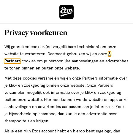
ga
Voor 22:00 uur besteld,
morgen in huis
naar
de
Menu
hoofd
Zoeken
Privacy voorkeuren
content
›
›
ga
Interactie
naar
Wij gebruiken cookies (en vergelijkbare technieken) om onze
Je
Winkels
Maarssen
Etos Dr. Plesmanlaan Maarssen
met
de
website te verbeteren. Daarnaast gebruiken wij en onze
8
bent
dit
zoekbalk
Etos Dr. Plesmanlaan Maarssen
Partners
cookies om je persoonlijke aanbevelingen en advertenties
ers
Weleda
hier:
veld
ga
te tonen binnen en buiten onze website.
opent
naar
Bekijk de openingstijden en contactgegevens van Etos Dr.
Met deze cookies verzamelen wij en onze Partners informatie over
een
de
Plesmanlaan 184. Hieronder vind je alle details van deze Etos-
je klik- en zoekgedrag binnen onze website. Onze Partners
volledig
footer
winkel. Heb je een vraag of wil je persoonlijk advies? Kom dan
verzamelen mogelijk ook informatie over je klik- en zoekgedrag
venster
gerust langs. Wat je vraag ook is, we helpen je verder.
buiten onze website. Hiermee kunnen we de website en app, onze
met
aanbevelingen en advertenties aanpassen aan je interesses. Zoek
geavanceerde
je bijvoorbeeld op shampoo, dan kun je een advertentie over
Openingstijden
zoekopties
shampoo te zien krijgen.
Deze week
Volgende week
Als je een Mijn Etos account hebt en hierop bent ingelogd, dan