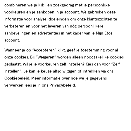
combineren we je klik- en zoekgedrag met je persoonlijke
09 aug
Zondag
Gesloten
voorkeuren en je aankopen in je account. We gebruiken deze
informatie voor analyse-doeleinden om onze klantinzichten te
Contactgegevens
verbeteren en voor het leveren van nóg persoonlijkere
aanbevelingen en advertenties in het kader van je Mijn Etos
Dr. Plesmanlaan 176-178
account.
3601 DG, Maarssen
Wanneer je op “Accepteren” klikt, geef je toestemming voor al
034-6-566985
onze cookies. Bij “Weigeren” worden alleen noodzakelijke cookies
geplaatst. Wil je je voorkeuren zelf instellen? Kies dan voor “Zelf
instellen”. Je kan je keuze altijd wijzigen of intrekken via ons
Etos Folder
Cookiebeleid
. Meer informatie over hoe we je gegevens
Ontdek alle folder
verwerken lees je in ons
Privacybeleid
.
aanbiedingen van deze week!
Shop alle acties