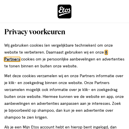
ga
Voor 22:00 uur besteld,
morgen in huis
naar
de
Menu
hoofd
Zoeken
Privacy voorkeuren
content
›
›
ga
Interactie
naar
Wij gebruiken cookies (en vergelijkbare technieken) om onze
Je
Winkels
Maassluis
met
de
website te verbeteren. Daarnaast gebruiken wij en onze
8
bent
dit
zoekbalk
Etos winkels in Maassluis
Partners
cookies om je persoonlijke aanbevelingen en advertenties
ers
Weleda
hier:
veld
ga
te tonen binnen en buiten onze website.
opent
naar
Op zoek naar een Etos-winkel bij jou in de buurt? Hieronder vind je
Met deze cookies verzamelen wij en onze Partners informatie over
een
de
een overzicht van onze winkels in Maassluis. Heb je een vraag of wil
je klik- en zoekgedrag binnen onze website. Onze Partners
volledig
footer
je persoonlijk advies? Dan helpen we je graag verder. Bekijk onze
verzamelen mogelijk ook informatie over je klik- en zoekgedrag
venster
winkels in Maassluis met actuele openingstijden. In welke Etos-
buiten onze website. Hiermee kunnen we de website en app, onze
met
winkel zien we jou binnenkort?
aanbevelingen en advertenties aanpassen aan je interesses. Zoek
geavanceerde
je bijvoorbeeld op shampoo, dan kun je een advertentie over
Drogist in Maassluis
zoekopties
shampoo te zien krijgen.
Etos is al meer dan 100 jaar de vertrouwde drogist voor alle
Als je een Mijn Etos account hebt en hierop bent ingelogd, dan