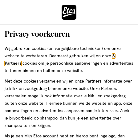
ga
Voor 22:00 uur besteld,
morgen in huis
naar
de
Menu
hoofd
Zoeken
Privacy voorkeuren
content
›
›
ga
Interactie
naar
Wij gebruiken cookies (en vergelijkbare technieken) om onze
Je
Winkels
Rijnsburg
Etos Anjelierenstraat Rijnsburg
met
de
website te verbeteren. Daarnaast gebruiken wij en onze
8
bent
dit
zoekbalk
Etos Anjelierenstraat Rijnsburg
Partners
cookies om je persoonlijke aanbevelingen en advertenties
ers
Weleda
hier:
veld
ga
te tonen binnen en buiten onze website.
opent
naar
Bekijk de openingstijden en contactgegevens van Etos
Met deze cookies verzamelen wij en onze Partners informatie over
een
de
Anjelierenstraat 4-6. Hieronder vind je alle details van deze Etos-
je klik- en zoekgedrag binnen onze website. Onze Partners
volledig
footer
winkel. Heb je een vraag of wil je persoonlijk advies? Kom dan
verzamelen mogelijk ook informatie over je klik- en zoekgedrag
venster
gerust langs. Wat je vraag ook is, we helpen je verder.
buiten onze website. Hiermee kunnen we de website en app, onze
met
aanbevelingen en advertenties aanpassen aan je interesses. Zoek
geavanceerde
je bijvoorbeeld op shampoo, dan kun je een advertentie over
Openingstijden
zoekopties
shampoo te zien krijgen.
Deze week
Volgende week
Als je een Mijn Etos account hebt en hierop bent ingelogd, dan