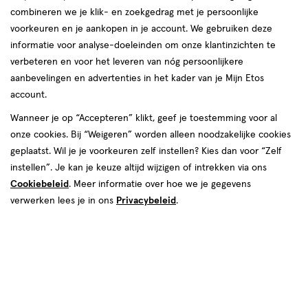
combineren we je klik- en zoekgedrag met je persoonlijke
06 aug
Donderdag
08:30
-
18:00
voorkeuren en je aankopen in je account. We gebruiken deze
07 aug
Vrijdag
08:30
-
18:00
informatie voor analyse-doeleinden om onze klantinzichten te
08 aug
Zaterdag
09:00
-
17:00
verbeteren en voor het leveren van nóg persoonlijkere
09 aug
Zondag
Gesloten
aanbevelingen en advertenties in het kader van je Mijn Etos
account.
Contactgegevens
Wanneer je op “Accepteren” klikt, geef je toestemming voor al
onze cookies. Bij “Weigeren” worden alleen noodzakelijke cookies
Anjelierenstraat 4-6
geplaatst. Wil je je voorkeuren zelf instellen? Kies dan voor “Zelf
2231 GT, Rijnsburg
instellen”. Je kan je keuze altijd wijzigen of intrekken via ons
071--4020756
Cookiebeleid
. Meer informatie over hoe we je gegevens
verwerken lees je in ons
Privacybeleid
.
Etos Folder
Ontdek alle folder
aanbiedingen van deze week!