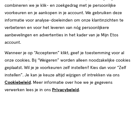
combineren we je klik- en zoekgedrag met je persoonlijke
07 aug
Vrijdag
09:30
-
21:00
voorkeuren en je aankopen in je account. We gebruiken deze
08 aug
Zaterdag
09:30
-
18:00
informatie voor analyse-doeleinden om onze klantinzichten te
09 aug
Zondag
12:00
-
18:00
verbeteren en voor het leveren van nóg persoonlijkere
aanbevelingen en advertenties in het kader van je Mijn Etos
Contactgegevens
account.
Wanneer je op “Accepteren” klikt, geef je toestemming voor al
Poolsterstraat 111
onze cookies. Bij “Weigeren” worden alleen noodzakelijke cookies
3067 LX, Rotterdam
geplaatst. Wil je je voorkeuren zelf instellen? Kies dan voor “Zelf
010- - 2203119
instellen”. Je kan je keuze altijd wijzigen of intrekken via ons
Cookiebeleid
. Meer informatie over hoe we je gegevens
verwerken lees je in ons
Privacybeleid
.
Etos Folder
Ontdek alle folder
aanbiedingen van deze week!
Shop alle acties