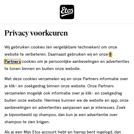
ga
Voor 22:00 uur besteld,
morgen in huis
naar
de
Menu
hoofd
Zoeken
Privacy voorkeuren
content
›
›
ga
Interactie
naar
Wij gebruiken cookies (en vergelijkbare technieken) om onze
Je
Winkels
Rotterdam
Etos Poolsterstraat Rotterdam
met
de
website te verbeteren. Daarnaast gebruiken wij en onze
8
bent
dit
zoekbalk
Etos Poolsterstraat Rotterdam
Partners
cookies om je persoonlijke aanbevelingen en advertenties
ers
Weleda
hier:
veld
ga
te tonen binnen en buiten onze website.
opent
naar
Bekijk de openingstijden en contactgegevens van Etos
Met deze cookies verzamelen wij en onze Partners informatie over
een
de
Poolsterstraat 111. Hieronder vind je alle details van deze Etos-
je klik- en zoekgedrag binnen onze website. Onze Partners
volledig
footer
winkel. Heb je een vraag of wil je persoonlijk advies? Kom dan
verzamelen mogelijk ook informatie over je klik- en zoekgedrag
venster
gerust langs. Wat je vraag ook is, we helpen je verder.
buiten onze website. Hiermee kunnen we de website en app, onze
met
aanbevelingen en advertenties aanpassen aan je interesses. Zoek
geavanceerde
je bijvoorbeeld op shampoo, dan kun je een advertentie over
Openingstijden
zoekopties
shampoo te zien krijgen.
Deze week
Volgende week
Als je een Mijn Etos account hebt en hierop bent ingelogd, dan