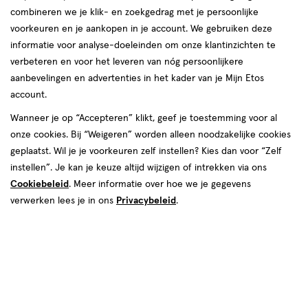
combineren we je klik- en zoekgedrag met je persoonlijke
10 aug
Maandag
09:00
-
18:00
voorkeuren en je aankopen in je account. We gebruiken deze
11 aug
Dinsdag
09:00
-
18:00
informatie voor analyse-doeleinden om onze klantinzichten te
12 aug
Woensdag
09:00
-
18:00
verbeteren en voor het leveren van nóg persoonlijkere
13 aug
Donderdag
09:00
-
20:00
aanbevelingen en advertenties in het kader van je Mijn Etos
14 aug
Vrijdag
09:00
-
18:00
account.
15 aug
Zaterdag
09:00
-
17:30
Wanneer je op “Accepteren” klikt, geef je toestemming voor al
16 aug
Zondag
12:00
-
17:00
onze cookies. Bij “Weigeren” worden alleen noodzakelijke cookies
geplaatst. Wil je je voorkeuren zelf instellen? Kies dan voor “Zelf
Contactgegevens
instellen”. Je kan je keuze altijd wijzigen of intrekken via ons
Cookiebeleid
. Meer informatie over hoe we je gegevens
Binnendoor 55
verwerken lees je in ons
Privacybeleid
.
2741 NP, Waddinxveen
018-2-610682
Etos Folder
Ontdek alle folder