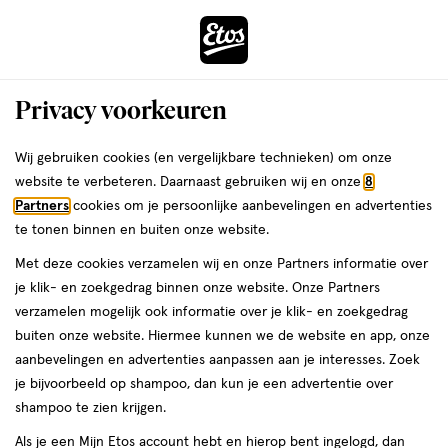
ga
Voor 22:00 uur besteld,
morgen in huis
naar
de
Menu
hoofd
Zoeken
Privacy voorkeuren
content
›
›
ga
Interactie
naar
Wij gebruiken cookies (en vergelijkbare technieken) om onze
Je
Winkels
Waddinxveen
Etos Binnendoor Waddinxveen
met
de
website te verbeteren. Daarnaast gebruiken wij en onze
8
bent
dit
zoekbalk
Etos Binnendoor Waddinxveen
Partners
cookies om je persoonlijke aanbevelingen en advertenties
ers
Weleda
hier:
veld
ga
te tonen binnen en buiten onze website.
opent
naar
Bekijk de openingstijden en contactgegevens van Etos Binnendoor
Met deze cookies verzamelen wij en onze Partners informatie over
een
de
55. Hieronder vind je alle details van deze Etos-winkel. Heb je een
je klik- en zoekgedrag binnen onze website. Onze Partners
volledig
footer
vraag of wil je persoonlijk advies? Kom dan gerust langs. Wat je
verzamelen mogelijk ook informatie over je klik- en zoekgedrag
venster
vraag ook is, we helpen je verder.
buiten onze website. Hiermee kunnen we de website en app, onze
met
aanbevelingen en advertenties aanpassen aan je interesses. Zoek
geavanceerde
je bijvoorbeeld op shampoo, dan kun je een advertentie over
Openingstijden
zoekopties
shampoo te zien krijgen.
Deze week
Als je een Mijn Etos account hebt en hierop bent ingelogd, dan