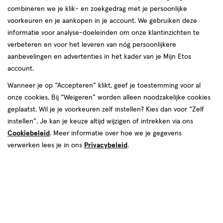
combineren we je klik- en zoekgedrag met je persoonlijke
voorkeuren en je aankopen in je account. We gebruiken deze
informatie voor analyse-doeleinden om onze klantinzichten te
verbeteren en voor het leveren van nóg persoonlijkere
aanbevelingen en advertenties in het kader van je Mijn Etos
account.
Wanneer je op “Accepteren” klikt, geef je toestemming voor al
onze cookies. Bij “Weigeren” worden alleen noodzakelijke cookies
geplaatst. Wil je je voorkeuren zelf instellen? Kies dan voor “Zelf
€ 25.89
25
.
89
instellen”. Je kan je keuze altijd wijzigen of intrekken via ons
Cookiebeleid
. Meer informatie over hoe we je gegevens
Online op voorraad
verwerken lees je in ons
Privacybeleid
.
Vóór 22:00 uur besteld, morgen in huis
1
In mijn winkelmandje
verhoog
aantal
met
één