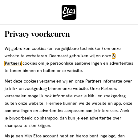
ga
Voor 22:00 uur besteld,
morgen in huis
naar
de
Menu
hoofd
Zoeken
Privacy voorkeuren
content
›
›
ga
Interactie
naar
Wij gebruiken cookies (en vergelijkbare technieken) om onze
Je
Spieren & gewrichten
Alles van Voltaren
met
de
website te verbeteren. Daarnaast gebruiken wij en onze
8
bent
Voltaren Emulgel Extra Sterk 2,32%
dit
zoekbalk
Partners
cookies om je persoonlijke aanbevelingen en advertenties
ers
Weleda
hier:
veld
ga
Diclofenac Spier Gewrichtspijn 100
te tonen binnen en buiten onze website.
opent
naar
gram
Met deze cookies verzamelen wij en onze Partners informatie over
een
de
je klik- en zoekgedrag binnen onze website. Onze Partners
volledig
footer
geneesmiddel,
geneesmiddel
100 GR
gel
verzamelen mogelijk ook informatie over je klik- en zoekgedrag
venster
100
buiten onze website. Hiermee kunnen we de website en app, onze
met
GR,
aanbevelingen en advertenties aanpassen aan je interesses. Zoek
geavanceerde
gel
toevoegen
je bijvoorbeeld op shampoo, dan kun je een advertentie over
zoekopties
aan
shampoo te zien krijgen.
verlanglijst
Als je een Mijn Etos account hebt en hierop bent ingelogd, dan