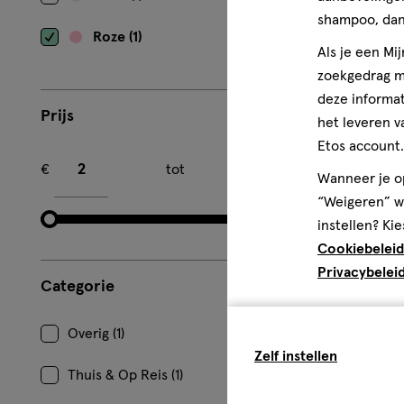
shampoo, dan 
Roze (1)
Als je een Mi
zoekgedrag me
deze informat
Prijs
het leveren v
Etos account.
Minimum bedrag
Maximum bedrag
€
tot
€
Wanneer je op
“Weigeren” wo
instellen? Kie
Cookiebeleid
Privacybelei
Categorie
Overig (1)
Zelf instellen
Thuis & Op Reis (1)