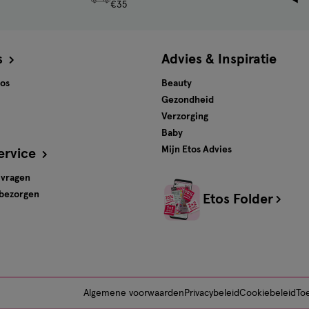
€35
s
Advies & Inspiratie
tos
Beauty
Gezondheid
Verzorging
Baby
Mijn Etos Advies
ervice
 vragen
 bezorgen
Etos Folder
Algemene voorwaarden
Privacybeleid
Cookiebeleid
Toe