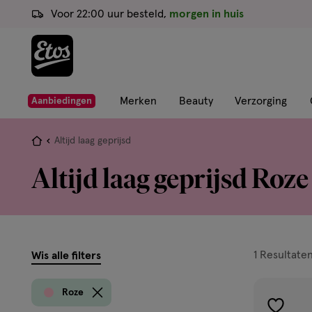
ga
Voor 22:00 uur besteld,
morgen in huis
naar
de
hoofd
content
ga
Merken
Beauty
Verzorging
Aanbiedingen
naar
de
Je
Altijd laag geprijsd
zoekbalk
bent
Altijd laag geprijsd Roze
ga
hier:
naar
de
footer
filters
1
Resultate
Wis alle filters
prod
Roze