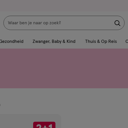
Zoeken
Interactie
met
Gezondheid
Zwanger, Baby & Kind
Thuis & Op Reis
C
dit
veld
opent
een
volledig
venster
met
geavanceerde
n
zoekopties
ucten