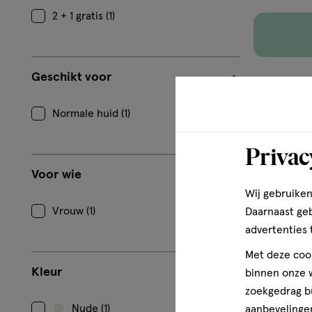
2 + 1 gratis (1)
Geschikt voor
Normale huid (1)
Privac
Voor wie
Wij gebruiken
Vrouw (1)
Daarnaast ge
advertenties 
Met deze cook
Kleur
binnen onze w
zoekgedrag b
Nude (1)
aanbevelingen