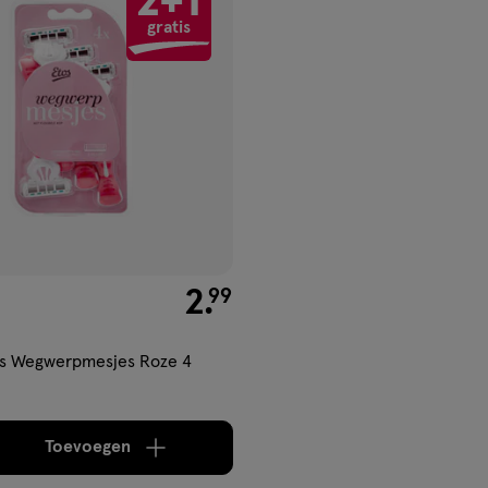
2+1
gen
gratis
ijst
€ 2.99
2
.
99
ds Wegwerpmesjes Roze 4
Toevoegen
verhoog aantal met één
,
Limiet bereikt.
Je kan m