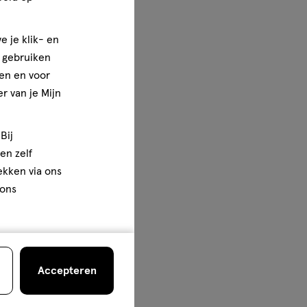
e je klik- en
e gebruiken
en en voor
r van je Mijn
Bij
en zelf
rekken via ons
 ons
Accepteren