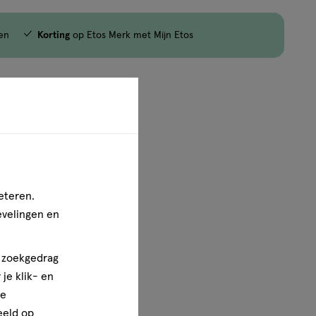
en
Korting
op Etos Merk met Mijn Etos
1
van
1
eteren.
evelingen en
n zoekgedrag
je klik- en
ze
eeld op