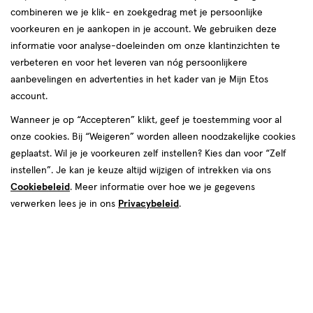
combineren we je klik- en zoekgedrag met je persoonlijke
voorkeuren en je aankopen in je account. We gebruiken deze
informatie voor analyse-doeleinden om onze klantinzichten te
verbeteren en voor het leveren van nóg persoonlijkere
aanbevelingen en advertenties in het kader van je Mijn Etos
account.
Wanneer je op “Accepteren” klikt, geef je toestemming voor al
onze cookies. Bij “Weigeren” worden alleen noodzakelijke cookies
geplaatst. Wil je je voorkeuren zelf instellen? Kies dan voor “Zelf
instellen”. Je kan je keuze altijd wijzigen of intrekken via ons
Cookiebeleid
. Meer informatie over hoe we je gegevens
verwerken lees je in ons
Privacybeleid
.
Dode huidcellen verwijderen, kun je hiervoor het beste scrubben
of exfoliëren? Wat is het verschil tussen deze twee producten?
Een scrub en een exfoliant hebben hetzelfde doel – het
verwijderen van dode huidcellen – maar toch is er een verschil in
samenstelling en werking. Ben jij benieuwd geworden naar deze
verschillen? En nog belangrijker, wil je weten hoe je jouw huid