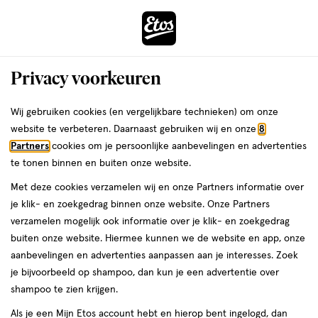
ga
Voor 22:00 uur besteld,
morgen in huis
naar
de
Menu
hoofd
Zoeken
Privacy voorkeuren
content
›
›
ga
Interactie
naar
Wij gebruiken cookies (en vergelijkbare technieken) om onze
Zóóómerdeals bij Etos!
Shop nu
met
de
website te verbeteren. Daarnaast gebruiken wij en onze
8
dit
zoekbalk
Partners
cookies om je persoonlijke aanbevelingen en advertenties
ers
Weleda
Je
Gezichtsverzorging
veld
ga
te tonen binnen en buiten onze website.
bent
opent
Exfoliant, dé onbekende
naar
Met deze cookies verzamelen wij en onze Partners informatie over
hier:
een
de
je klik- en zoekgedrag binnen onze website. Onze Partners
mooimaker van de huid
volledig
footer
verzamelen mogelijk ook informatie over je klik- en zoekgedrag
venster
buiten onze website. Hiermee kunnen we de website en app, onze
met
aanbevelingen en advertenties aanpassen aan je interesses. Zoek
door Etos
5 min
21 juli 2023
geavanceerde
je bijvoorbeeld op shampoo, dan kun je een advertentie over
zoekopties
shampoo te zien krijgen.
Als je een Mijn Etos account hebt en hierop bent ingelogd, dan