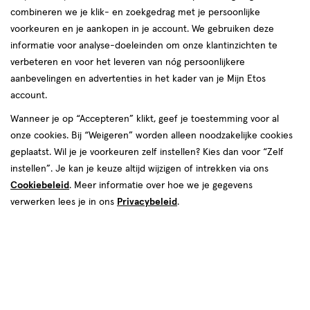
combineren we je klik- en zoekgedrag met je persoonlijke
voorkeuren en je aankopen in je account. We gebruiken deze
informatie voor analyse-doeleinden om onze klantinzichten te
Wenkbrauwmascara
verbeteren en voor het leveren van nóg persoonlijkere
aanbevelingen en advertenties in het kader van je Mijn Etos
producten
account.
1+1
1+1
toevoegen
toevoegen
Wanneer je op “Accepteren” klikt, geef je toestemming voor al
gratis
gratis
aan
aan
onze cookies. Bij “Weigeren” worden alleen noodzakelijke cookies
verlanglijst
verlanglijst
geplaatst. Wil je je voorkeuren zelf instellen? Kies dan voor “Zelf
instellen”. Je kan je keuze altijd wijzigen of intrekken via ons
Cookiebeleid
. Meer informatie over hoe we je gegevens
verwerken lees je in ons
Privacybeleid
.
€ 15.99
15
.
€ 15.99
15
.
99
99
1 stuk
gel
1 stuk
gel
gel
gel
Rimmel Wonder'Bond Brow
Rimmel Wonder'Bond Brow
Filler Peel-Off Tint 003 Dark
Filler Peel-Off Tint 002 Medium
Brown - Langhoudende Brow
Brown - Langhoudende Brow
Gel 7,7 ml
Gel 7,7 ml