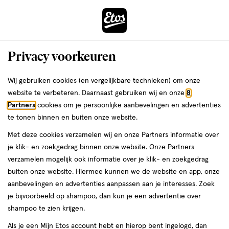
ga
Voor 22:00 uur besteld,
morgen in huis
naar
de
Menu
hoofd
Zoeken
Privacy voorkeuren
content
›
›
ga
Interactie
naar
Wij gebruiken cookies (en vergelijkbare technieken) om onze
Je
Aanbiedingen
met
de
website te verbeteren. Daarnaast gebruiken wij en onze
8
bent
Aanbiedingen
dit
zoekbalk
Partners
cookies om je persoonlijke aanbevelingen en advertenties
ers
Weleda
hier:
veld
ga
te tonen binnen en buiten onze website.
Wenkbrauwmascara
opent
naar
Met deze cookies verzamelen wij en onze Partners informatie over
een
de
je klik- en zoekgedrag binnen onze website. Onze Partners
Acties per categorie
Tijdelijke Top Deals
Populaire producten
T
volledig
footer
verzamelen mogelijk ook informatie over je klik- en zoekgedrag
venster
buiten onze website. Hiermee kunnen we de website en app, onze
met
aanbevelingen en advertenties aanpassen aan je interesses. Zoek
geavanceerde
je bijvoorbeeld op shampoo, dan kun je een advertentie over
zoekopties
shampoo te zien krijgen.
Filteren
(6)
Sorteer
1
Als je een Mijn Etos account hebt en hierop bent ingelogd, dan