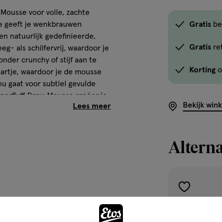
Mousse voor volle, zachte
e geeft je wenkbrauwen
Gratis
be
en natuurlijk gedefinieerde,
Gratis
re
eg- als schilfervrij, waardoor je
nder crunchy of stijf aan te
Korting
o
aartje, waardoor je de mousse
u gaat voor subtiel gevulde
erfluff Brow Mousse creëer je
Bekijk win
ende tinten. Dus vergeet je
 Superfluff vandaag nog!
Alterna
toevoegen
aan
verlanglijst