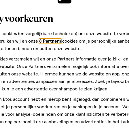
y voorkeuren
 geïntegreerde applicator.
 cookies (en vergelijkbare technieken) om onze website te verb
llen en te structureren.
bruiken wij en onze
8 Partners
cookies om je persoonlijke aanb
te tonen binnen en buiten onze website.
 om de mousse gelijkmatig te
ies verzamelen wij en onze Partners informatie over je klik- e
ebsite. Onze Partners verzamelen mogelijk ook informatie over 
1 stuk
gel
gel
n tweede laag aan voor een
uiten onze website. Hiermee kunnen we de website en app, on
Maybelline New
 en advertenties aanpassen aan je interesses. Zoek je bijvoorb
Peel-Off Gel 2
kun je een advertentie over shampoo te zien krijgen.
4
4/5
(66)
jn Etos account hebt en hierop bent ingelogd, dan combineren w
van
A CERA / RICE BRAN WAX •
t je persoonlijke voorkeuren en je aankopen in je account. W
5
PRIC TRIGLYCERIDE •
ie voor analyse-doeleinden om onze klantinzichten te verbeter
sterren
 • STEARIC ACID • BEHENYL
1
an nóg persoonlijkere aanbevelingen en advertenties in het kade
op
AX / CIRE DE CARNAUBA •