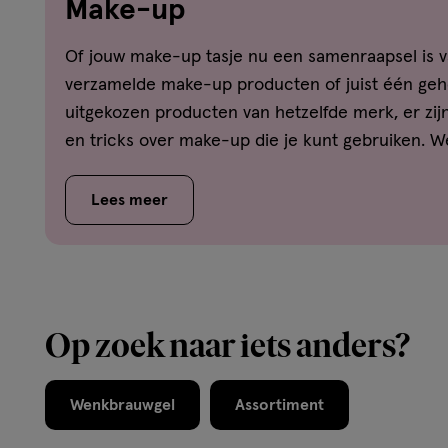
Make-up
Of jouw make-up tasje nu een samenraapsel is v
verzamelde make-up producten of juist één gehe
uitgekozen producten van hetzelfde merk, er zij
en tricks over make-up die je kunt gebruiken. We
de beste manier is om je foundation aan te bre
je het beste kunt gebruiken om jouw wimpers te
Lees meer
vindt de antwoorden op deze, en andere, vragen 
Op zoek naar iets anders?
Wenkbrauwgel
Assortiment