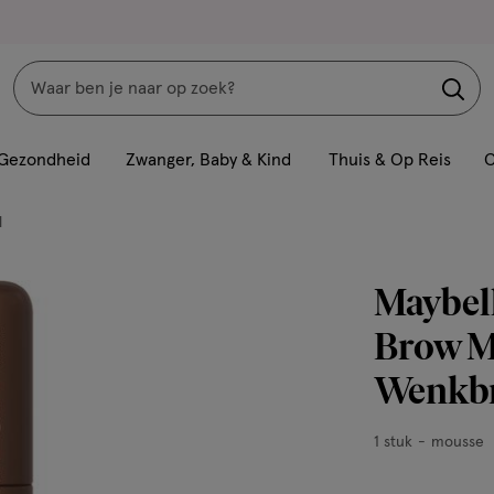
Zoeken
Interactie
met
Gezondheid
Zwanger, Baby & Kind
Thuis & Op Reis
C
dit
veld
l
opent
een
Maybell
volledig
venster
Brow M
met
Wenkb
geavanceerde
zoekopties
1
1 stuk
mousse
stuk,