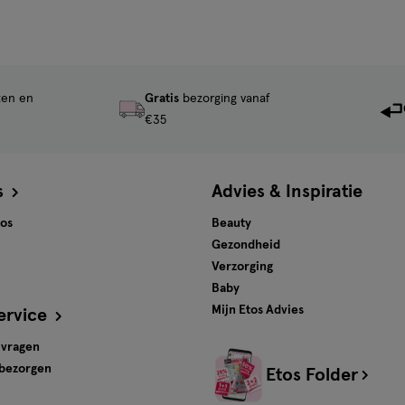
ten en
Gratis
bezorging vanaf
€35
s
Advies & Inspiratie
tos
Beauty
Gezondheid
Verzorging
Baby
Mijn Etos Advies
ervice
 vragen
 bezorgen
Etos Folder