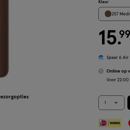
mousse
Kleur
257 Med
15
€ 15.99
9
.
Spaar 6 Air
Online op 
Voor 22:00 
ezorgopties
1