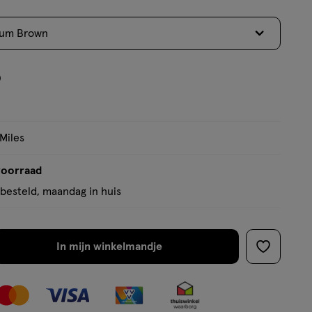
ium Brown
9
 Miles
voorraad
besteld, maandag in huis
In mijn winkelmandje
verhoog
toevoege
aantal
aan
met
verlanglijs
één