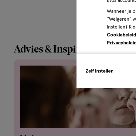
Etos account.
CELLULOSE GUM • POLYGLYCERYL-3 STEARATE • PHENOXY
Wanneer je op
BENZOATE • XANTHAN GUM • SODIUM HYDROXIDE • POTA
“Weigeren” wo
BIOTIN • RICINUS COMMUNIS SEED OIL / CASTOR SEED O
instellen? Kie
HYDROGENATED CASTOR OIL
Cookiebeleid
Disclaimer
Privacybelei
Advies & Inspiratie
Er zijn geen specifieke voorzorgsmaatregelen nodig voor 
onder normale of redelijkerwijs te voorziene gebruiksom
Zelf instellen