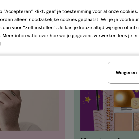
ETHANOL • SILICA • SODIUM
basis
 “Accepteren” klikt, geef je toestemming voor al onze cookies. 
SSIUM SORBATE • CAFFEINE •
van
rden alleen noodzakelijke cookies geplaatst. Wil je je voorkeur
IL • SODIUM HYALURONATE •
66
s dan voor “Zelf instellen”. Je kan je keuze altijd wijzigen of int
reviews
. Meer informatie over hoe we je gegevens verwerken lees je in
d
.
het gebruik van dit product
standigheden.
Weigeren