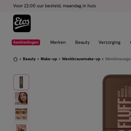
ga
Voor 22:00 uur besteld, maandag in huis
naar
de
hoofd
content
ga
Merken
Beauty
Verzorging
Aanbiedingen
naar
de
Je
Beauty
Make-up
Wenkbrauwmake-up
Wenkbrauwge
zoekbalk
bent
ga
hier:
naar
de
footer