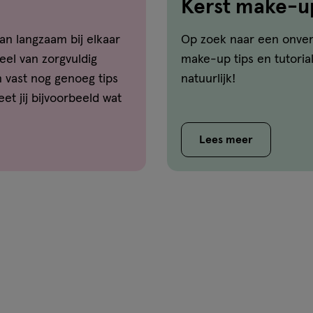
Kerst make-u
an langzaam bij elkaar
Op zoek naar een onverg
el van zorgvuldig
make-up tips en tutoria
n vast nog genoeg tips
natuurlijk!
et jij bijvoorbeeld wat
ngen? Of welke mascara
 laten spreken? Je
Lees meer
hier!