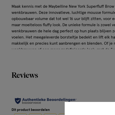
Maak kennis met de Maybelline New York Superfluff Brow 
wenkbrauwen. Deze innovatieve, luchtige mousse formul
opbouwbaar volume dat tot wel 16 uur blijft zitten, voor e
maar moeiteloos fluffy look. De unieke formule is zowel ve
wenkbrauwen de hele dag perfect op hun plaats blijven zo
voelen. Het meegeleverde borsteltje bedekt en lift elk h
makkelijk en precies kunt aanbrengen en blenden. Of je n
wenkbrauwen of een meer gedefinieerde look, met de Sup
eenvoudig je gewenste stijl. Verkrijgbaar in drie verschill
wenkbrauwgel en omarm de fluff - ervaar het verschil van
(*Consumententest, 109 personen)
Reviews
Resultaat
Luchtige mousse formule
Zonder crunchy of stijf aan te voelen
Natuurlijk gedefinieerde, maar moeiteloos fluffy look
Dit product beoordelen
Tot wel 16 uur blijft zitten