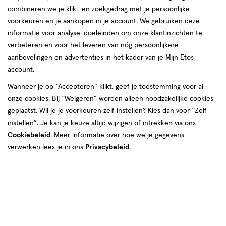
combineren we je klik- en zoekgedrag met je persoonlijke
voorkeuren en je aankopen in je account. We gebruiken deze
producten
informatie voor analyse-doeleinden om onze klantinzichten te
1+1
1+1
toevoegen
toevoegen
verbeteren en voor het leveren van nóg persoonlijkere
gratis
gratis
aan
aan
aanbevelingen en advertenties in het kader van je Mijn Etos
verlanglijst
verlanglijst
account.
Wanneer je op “Accepteren” klikt, geef je toestemming voor al
onze cookies. Bij “Weigeren” worden alleen noodzakelijke cookies
geplaatst. Wil je je voorkeuren zelf instellen? Kies dan voor “Zelf
instellen”. Je kan je keuze altijd wijzigen of intrekken via ons
Cookiebeleid
. Meer informatie over hoe we je gegevens
€ 3.19
3
.
€ 5.29
5
.
19
29
verwerken lees je in ons
Privacybeleid
.
2
tablet
150
tablet
tablet
tablet
stuks
GR
Neutral 0% Parfumvrij Blokzeep
Sebamed Zeepvrije Wastablet
2x100 gram
150 gram
Toevoegen
Toevoegen
2
2
verhoog aantal met één
,
Limiet bereikt.
verhoog aanta
Je kan m
Bijna uitverkocht