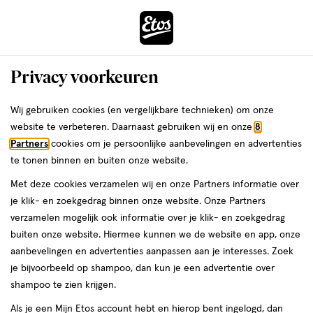
ga
Voor 22:00 uur besteld, maandag in huis
naar
de
Menu
hoofd
Zoeken
Privacy voorkeuren
content
›
›
ga
Interactie
naar
Wij gebruiken cookies (en vergelijkbare technieken) om onze
Je
Gezondheid
Bescherming & hygiëne
met
de
website te verbeteren. Daarnaast gebruiken wij en onze
8
bent
Zeep
dit
zoekbalk
Partners
cookies om je persoonlijke aanbevelingen en advertenties
ers
Weleda
hier:
veld
ga
te tonen binnen en buiten onze website.
opent
naar
Met deze cookies verzamelen wij en onze Partners informatie over
een
de
je klik- en zoekgedrag binnen onze website. Onze Partners
volledig
footer
verzamelen mogelijk ook informatie over je klik- en zoekgedrag
venster
buiten onze website. Hiermee kunnen we de website en app, onze
met
aanbevelingen en advertenties aanpassen aan je interesses. Zoek
geavanceerde
Filteren
(3)
Sorteer
1
je bijvoorbeeld op shampoo, dan kun je een advertentie over
zoekopties
shampoo te zien krijgen.
Als je een Mijn Etos account hebt en hierop bent ingelogd, dan
Zeep