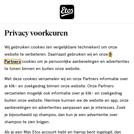
ga
Voor 22:00 uur besteld,
morgen in huis
naar
de
Menu
hoofd
Zoeken
Privacy voorkeuren
content
›
›
ga
Interactie
naar
Wij gebruiken cookies (en vergelijkbare technieken) om onze
Je
Cadeaus
Cadeaus voor kind & baby
met
de
website te verbeteren. Daarnaast gebruiken wij en onze
8
bent
Naïf Cadeaus voor kind &
dit
zoekbalk
Partners
cookies om je persoonlijke aanbevelingen en advertenties
ers
Weleda
hier:
veld
ga
te tonen binnen en buiten onze website.
baby
opent
naar
Met deze cookies verzamelen wij en onze Partners informatie over
een
de
je klik- en zoekgedrag binnen onze website. Onze Partners
volledig
footer
verzamelen mogelijk ook informatie over je klik- en zoekgedrag
venster
buiten onze website. Hiermee kunnen we de website en app, onze
met
aanbevelingen en advertenties aanpassen aan je interesses. Zoek
geavanceerde
je bijvoorbeeld op shampoo, dan kun je een advertentie over
zoekopties
Filteren
(4)
Sorteer
1
shampoo te zien krijgen.
Als je een Mijn Etos account hebt en hierop bent ingelogd, dan