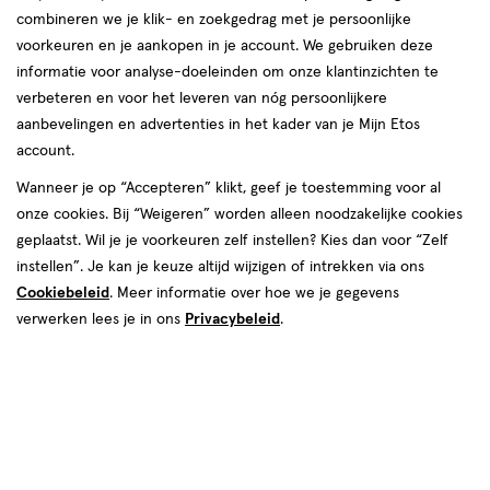
combineren we je klik- en zoekgedrag met je persoonlijke
Naïf
voorkeuren en je aankopen in je account. We gebruiken deze
informatie voor analyse-doeleinden om onze klantinzichten te
producten
verbeteren en voor het leveren van nóg persoonlijkere
aanbevelingen en advertenties in het kader van je Mijn Etos
1+1
1+1
toevoegen
toevoegen
gratis
gratis
account.
aan
aan
verlanglijst
verlanglijst
Wanneer je op “Accepteren” klikt, geef je toestemming voor al
onze cookies. Bij “Weigeren” worden alleen noodzakelijke cookies
geplaatst. Wil je je voorkeuren zelf instellen? Kies dan voor “Zelf
instellen”. Je kan je keuze altijd wijzigen of intrekken via ons
Cookiebeleid
. Meer informatie over hoe we je gegevens
verwerken lees je in ons
Privacybeleid
.
€ 4.99
4
.
€ 8.99
8
.
99
99
100 GR
120 GR
Naïf Kids Bruisballen 100 gram
Naïf Kids Bad Bruisballen 3x40
gram
Toevoegen
Toevoegen
2
2
verhoog aantal met één
,
Bijna uitverkocht!
verhoog aanta
Er zi