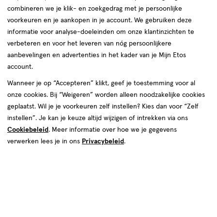
combineren we je klik- en zoekgedrag met je persoonlijke
W7
voorkeuren en je aankopen in je account. We gebruiken deze
informatie voor analyse-doeleinden om onze klantinzichten te
producten
verbeteren en voor het leveren van nóg persoonlijkere
aanbevelingen en advertenties in het kader van je Mijn Etos
toevoegen
toevoegen
account.
aan
aan
verlanglijst
verlanglijst
Wanneer je op “Accepteren” klikt, geef je toestemming voor al
onze cookies. Bij “Weigeren” worden alleen noodzakelijke cookies
geplaatst. Wil je je voorkeuren zelf instellen? Kies dan voor “Zelf
instellen”. Je kan je keuze altijd wijzigen of intrekken via ons
Cookiebeleid
. Meer informatie over hoe we je gegevens
verwerken lees je in ons
Privacybeleid
.
€ 3.49
3
.
€ 2.99
2
.
49
99
1 stuk
12
crème
crème
GR
W7 Love Gloss Revival Lip Gel
W7 Sweet Dreams Overnight Lip
Serum Candy Kiss
Mask Strawberry
Toevoegen
1
Stuur
bericht
verhoog aantal met één
,
Limiet bereikt.
Je kan m