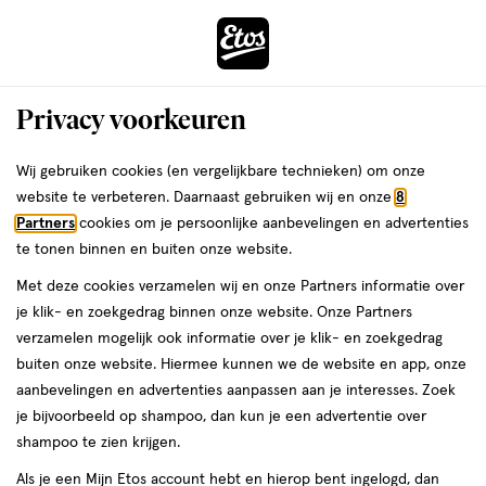
ga
Voor 22:00 uur besteld,
morgen in huis
naar
de
Menu
hoofd
Zoeken
Privacy voorkeuren
content
›
›
ga
Interactie
naar
Wij gebruiken cookies (en vergelijkbare technieken) om onze
Je
Cadeaus
Cadeaus voor kind & baby
met
de
website te verbeteren. Daarnaast gebruiken wij en onze
8
bent
W7 Cadeaus voor kind &
dit
zoekbalk
Partners
cookies om je persoonlijke aanbevelingen en advertenties
ers
Weleda
hier:
veld
ga
te tonen binnen en buiten onze website.
baby
opent
naar
Met deze cookies verzamelen wij en onze Partners informatie over
een
de
je klik- en zoekgedrag binnen onze website. Onze Partners
volledig
footer
verzamelen mogelijk ook informatie over je klik- en zoekgedrag
venster
buiten onze website. Hiermee kunnen we de website en app, onze
met
aanbevelingen en advertenties aanpassen aan je interesses. Zoek
geavanceerde
je bijvoorbeeld op shampoo, dan kun je een advertentie over
zoekopties
Filteren
(3)
Sorteer
1
shampoo te zien krijgen.
Als je een Mijn Etos account hebt en hierop bent ingelogd, dan