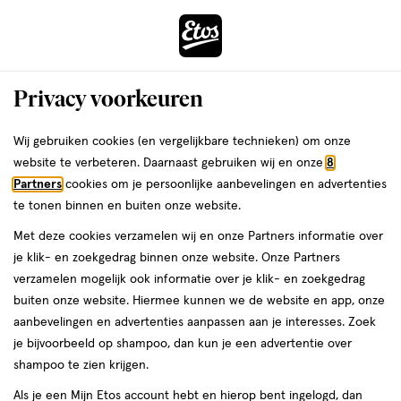
ga
Voor 22:00 uur besteld,
morgen in huis
naar
de
Menu
hoofd
Zoeken
Privacy voorkeuren
content
›
›
ga
Interactie
naar
Wij gebruiken cookies (en vergelijkbare technieken) om onze
met
de
website te verbeteren. Daarnaast gebruiken wij en onze
8
dit
zoekbalk
Partners
cookies om je persoonlijke aanbevelingen en advertenties
ers
Weleda
Community richtlijnen
veld
ga
te tonen binnen en buiten onze website.
opent
naar
Met deze cookies verzamelen wij en onze Partners informatie over
Etos is al meer dan honderd jaar een vertrouwde drogist. Elke
een
de
je klik- en zoekgedrag binnen onze website. Onze Partners
dag kijken honderdduizenden volgers op onze social media. Om
volledig
footer
verzamelen mogelijk ook informatie over je klik- en zoekgedrag
zich door ons te laten informeren en inspireren over uiterlijk,
venster
buiten onze website. Hiermee kunnen we de website en app, onze
gezondheid, voeding, baby’s, balans en beweging, maar ook om
met
aanbevelingen en advertenties aanpassen aan je interesses. Zoek
hun ervaringen en feedback te delen. Etos wil haar klanten graag
geavanceerde
je bijvoorbeeld op shampoo, dan kun je een advertentie over
helpen om ze goed in hun vel te laten zitten. Soms hebben we
zoekopties
shampoo te zien krijgen.
het over huidverzorging of make-up, maar soms ook snijden we
gevoeligere onderwerpen aan zoals huidproblemen, intieme
Als je een Mijn Etos account hebt en hierop bent ingelogd, dan