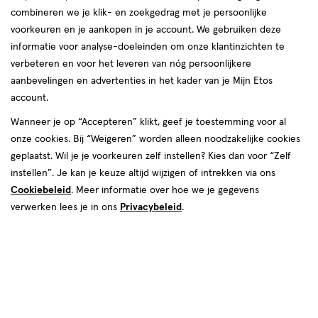
hygiëne of body positivity. Want wat je vraag ook is, wij helpen je
combineren we je klik- en zoekgedrag met je persoonlijke
verder.
voorkeuren en je aankopen in je account. We gebruiken deze
informatie voor analyse-doeleinden om onze klantinzichten te
Doel richtlijnen
verbeteren en voor het leveren van nóg persoonlijkere
Wij willen graag dat onze social mediakanalen een plek zijn waar
aanbevelingen en advertenties in het kader van je Mijn Etos
iedereen zich vrij kan uiten. Op een vriendelijke en respectvolle
account.
manier. Laten we elkaar niet kwetsen, disrespectvol behandelen
Wanneer je op “Accepteren” klikt, geef je toestemming voor al
of iemand schaden. Ons beleid is gebaseerd op het beleid van de
onze cookies. Bij “Weigeren” worden alleen noodzakelijke cookies
social mediakanalen waar wij ons op begeven.
geplaatst. Wil je je voorkeuren zelf instellen? Kies dan voor “Zelf
instellen”. Je kan je keuze altijd wijzigen of intrekken via ons
Voor wie
Cookiebeleid
. Meer informatie over hoe we je gegevens
Onze richtlijnen gelden voor iedereen, voor al onze sociale
verwerken lees je in ons
Privacybeleid
.
mediakanalen en voor alle geplaatste content. Wij houden er
rekening mee dat woorden een andere betekenis kunnen
hebben of iemand op een andere manier kunnen beïnvloeden,
afhankelijk van zijn of haar lokale achtergrond of taal. Wij doen
ons best deze nuances aan te voelen en om tegelijkertijd onze
richtlijnen zo consistent en eerlijk mogelijk te hanteren.