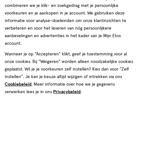
combineren we je klik- en zoekgedrag met je persoonlijke
voorkeuren en je aankopen in je account. We gebruiken deze
Snel shoppen
informatie voor analyse-doeleinden om onze klantinzichten te
verbeteren en voor het leveren van nóg persoonlijkere
aanbevelingen en advertenties in het kader van je Mijn Etos
Aanbiedingen
Beauty
account.
Wanneer je op “Accepteren” klikt, geef je toestemming voor al
Lichaams­verzorging
Gezichts­verzorging
onze cookies. Bij “Weigeren” worden alleen noodzakelijke cookies
geplaatst. Wil je je voorkeuren zelf instellen? Kies dan voor “Zelf
instellen”. Je kan je keuze altijd wijzigen of intrekken via ons
Cookiebeleid
Zwanger, Baby & Kind
. Meer informatie over hoe we je gegevens
Cadeaus
verwerken lees je in ons
Privacybeleid
.
Gezondheid
Mond­hygiëne
Vitamines