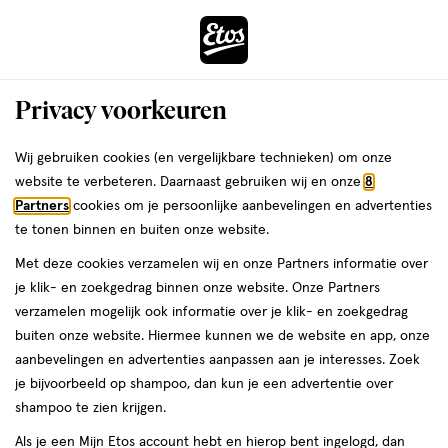
ga
Voor 22:00 uur besteld,
morgen in huis
naar
de
Menu
hoofd
Zoeken
Privacy voorkeuren
content
›
›
ga
Interactie
naar
Wij gebruiken cookies (en vergelijkbare technieken) om onze
Je
...
Dermacare
Vichy
Vichy Make-up
Vichy Foundation
met
de
website te verbeteren. Daarnaast gebruiken wij en onze
8
bent
Vichy Foundation
dit
zoekbalk
Partners
cookies om je persoonlijke aanbevelingen en advertenties
ers
Weleda
hier:
veld
ga
te tonen binnen en buiten onze website.
opent
naar
Met deze cookies verzamelen wij en onze Partners informatie over
een
de
je klik- en zoekgedrag binnen onze website. Onze Partners
producten
volledig
footer
verzamelen mogelijk ook informatie over je klik- en zoekgedrag
venster
Controleer de spelling of probeer een andere zoekopdracht.
buiten onze website. Hiermee kunnen we de website en app, onze
met
aanbevelingen en advertenties aanpassen aan je interesses. Zoek
Waar ben je naar op zoek?
geavanceerde
je bijvoorbeeld op shampoo, dan kun je een advertentie over
zoekopties
shampoo te zien krijgen.
Als je een Mijn Etos account hebt en hierop bent ingelogd, dan