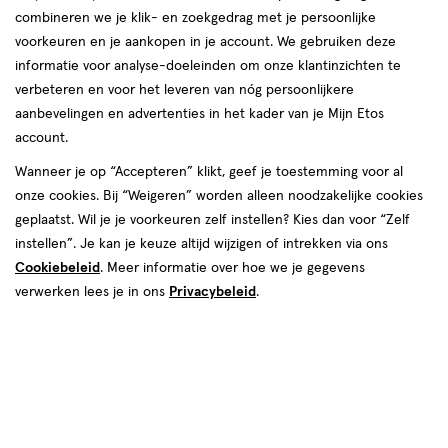
combineren we je klik- en zoekgedrag met je persoonlijke
Neutrogena
voorkeuren en je aankopen in je account. We gebruiken deze
informatie voor analyse-doeleinden om onze klantinzichten te
producten
verbeteren en voor het leveren van nóg persoonlijkere
Bijna uitverkocht
aanbevelingen en advertenties in het kader van je Mijn Etos
1+1
1+1
toevoegen
toevoegen
gratis
gratis
account.
aan
aan
verlanglijst
verlanglijst
Wanneer je op “Accepteren” klikt, geef je toestemming voor al
onze cookies. Bij “Weigeren” worden alleen noodzakelijke cookies
geplaatst. Wil je je voorkeuren zelf instellen? Kies dan voor “Zelf
instellen”. Je kan je keuze altijd wijzigen of intrekken via ons
Cookiebeleid
. Meer informatie over hoe we je gegevens
verwerken lees je in ons
Privacybeleid
.
€ 11.29
11
.
€ 11.29
11
.
29
29
200
gel
200
gel
gel
gel
ML
ML
Neutrogena Hydro Boost Aqua
Neutrogena Hydro Boost
Reinigingsgel Alle Huidtypen 200
Cleansing Gel Alle Huidtypen
ML
200 ML
Toevoegen
Toevoegen
2
2
verhoog aantal met één
,
Bijna uitverkocht!
verhoog aanta
Er zi