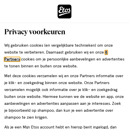
ga
Voor 22:00 uur besteld,
morgen in huis
naar
de
Menu
hoofd
Zoeken
Privacy voorkeuren
content
›
›
ga
Interactie
naar
Wij gebruiken cookies (en vergelijkbare technieken) om onze
Je
Verzorging
Gezichtsverzorging
Gezichtsreiniging
Face wash
met
de
website te verbeteren. Daarnaast gebruiken wij en onze
8
bent
Cleanser & Neutrogena
dit
zoekbalk
Partners
cookies om je persoonlijke aanbevelingen en advertenties
ers
Weleda
hier:
veld
ga
te tonen binnen en buiten onze website.
Face wash
opent
naar
Met deze cookies verzamelen wij en onze Partners informatie over
een
de
je klik- en zoekgedrag binnen onze website. Onze Partners
volledig
footer
verzamelen mogelijk ook informatie over je klik- en zoekgedrag
venster
buiten onze website. Hiermee kunnen we de website en app, onze
met
aanbevelingen en advertenties aanpassen aan je interesses. Zoek
geavanceerde
je bijvoorbeeld op shampoo, dan kun je een advertentie over
zoekopties
Filteren
(3)
Sorteer
1
shampoo te zien krijgen.
Als je een Mijn Etos account hebt en hierop bent ingelogd, dan