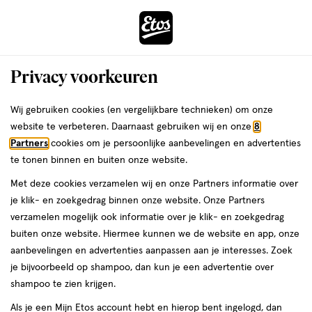
ga
Voor 22:00 uur besteld,
morgen in huis
naar
de
Menu
hoofd
Zoeken
Privacy voorkeuren
content
›
›
ga
Interactie
naar
Wij gebruiken cookies (en vergelijkbare technieken) om onze
Je
Verzorging
Gezichtsverzorging
Gezichtsreiniging
Face wash
met
de
website te verbeteren. Daarnaast gebruiken wij en onze
8
bent
Cleanser & Vichy Face
dit
zoekbalk
Partners
cookies om je persoonlijke aanbevelingen en advertenties
ers
Weleda
hier:
veld
ga
te tonen binnen en buiten onze website.
wash
opent
naar
Met deze cookies verzamelen wij en onze Partners informatie over
een
de
je klik- en zoekgedrag binnen onze website. Onze Partners
volledig
footer
verzamelen mogelijk ook informatie over je klik- en zoekgedrag
venster
buiten onze website. Hiermee kunnen we de website en app, onze
met
aanbevelingen en advertenties aanpassen aan je interesses. Zoek
geavanceerde
je bijvoorbeeld op shampoo, dan kun je een advertentie over
zoekopties
Filteren
(5)
Sorteer
1
shampoo te zien krijgen.
Als je een Mijn Etos account hebt en hierop bent ingelogd, dan