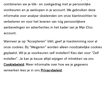
combineren we je klik- en zoekgedrag met je persoonlijke
Vichy
voorkeuren en je aankopen in je account. We gebruiken deze
informatie voor analyse-doeleinden om onze klantinzichten te
producten
verbeteren en voor het leveren van nóg persoonlijkere
Bijna uitverkocht
aanbevelingen en advertenties in het kader van je Mijn Etos
toevoegen
toevoegen
account.
aan
aan
verlanglijst
verlanglijst
Wanneer je op “Accepteren” klikt, geef je toestemming voor al
onze cookies. Bij “Weigeren” worden alleen noodzakelijke cookies
geplaatst. Wil je je voorkeuren zelf instellen? Kies dan voor “Zelf
instellen”. Je kan je keuze altijd wijzigen of intrekken via ons
Cookiebeleid
. Meer informatie over hoe we je gegevens
verwerken lees je in ons
Privacybeleid
.
€ 16.95
16
.
€ 18.50
18
.
95
50
150
pomp
400
pomp
pomp
pomp
ML
ML
Vichy Pureté Thermale
Vichy Normaderm Phytosolution
Schuimend Reinigingswater 150
Purifying Gel Cleanser 400 ML
ML
Toevoegen
Toevoegen
1
1
verhoog aantal met één
,
Bijna uitverkocht!
verhoog aanta
Er zi