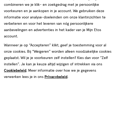
combineren we je klik- en zoekgedrag met je persoonlijke
voorkeuren en je aankopen in je account. We gebruiken deze
Dr. Van der Hoog
informatie voor analyse-doeleinden om onze klantinzichten te
verbeteren en voor het leveren van nóg persoonlijkere
producten
aanbevelingen en advertenties in het kader van je Mijn Etos
account.
toevoegen
toevoegen
aan
aan
Wanneer je op “Accepteren” klikt, geef je toestemming voor al
verlanglijst
verlanglijst
onze cookies. Bij “Weigeren” worden alleen noodzakelijke cookies
geplaatst. Wil je je voorkeuren zelf instellen? Kies dan voor “Zelf
instellen”. Je kan je keuze altijd wijzigen of intrekken via ons
Cookiebeleid
. Meer informatie over hoe we je gegevens
verwerken lees je in ons
Privacybeleid
.
€ 7.99
7
.
€ 9.99
9
.
99
99
200
lotion
200
lotion
lotion
lotion
ML
ML
Dr. Van der Hoog Clearskin
Dr. Van der Hoog Hypoallergene
Cleansing Lotion 200 ML
Reinigingslotion 200 ML
Toevoegen
Toevoegen