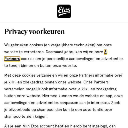
ga
Voor 22:00 uur besteld,
morgen in huis
naar
de
Menu
hoofd
Zoeken
Privacy voorkeuren
content
›
›
ga
Interactie
naar
Wij gebruiken cookies (en vergelijkbare technieken) om onze
Je
Verzorging
Gezichtsverzorging
Gezichtsreiniging
met
de
website te verbeteren. Daarnaast gebruiken wij en onze
8
Tonic & gezichtslotion
bent
dit
zoekbalk
Partners
cookies om je persoonlijke aanbevelingen en advertenties
ers
Weleda
hier:
Dr. Van der Hoog Tonic &
veld
ga
te tonen binnen en buiten onze website.
opent
naar
gezichtslotion
Met deze cookies verzamelen wij en onze Partners informatie over
een
de
je klik- en zoekgedrag binnen onze website. Onze Partners
volledig
footer
verzamelen mogelijk ook informatie over je klik- en zoekgedrag
venster
buiten onze website. Hiermee kunnen we de website en app, onze
met
aanbevelingen en advertenties aanpassen aan je interesses. Zoek
geavanceerde
je bijvoorbeeld op shampoo, dan kun je een advertentie over
zoekopties
shampoo te zien krijgen.
Filteren
(2)
Sorteer
1
Als je een Mijn Etos account hebt en hierop bent ingelogd, dan