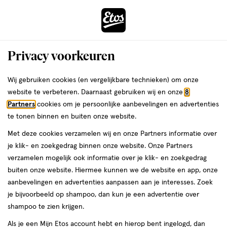
ga
Voor 22:00 uur besteld,
morgen in huis
naar
de
Menu
hoofd
Zoeken
Privacy voorkeuren
content
›
ga
Interactie
naar
Wij gebruiken cookies (en vergelijkbare technieken) om onze
Je
Verzorging
Gezichtsverzorging
met
de
website te verbeteren. Daarnaast gebruiken wij en onze
8
bent
Purol Gezichtsverzorging
dit
zoekbalk
Partners
cookies om je persoonlijke aanbevelingen en advertenties
da
hier:
veld
ga
te tonen binnen en buiten onze website.
opent
naar
Dagcrème
Nachtcrème
Gezichtscrème
Gezichtsserum
Oogcrè
Met deze cookies verzamelen wij en onze Partners informatie over
een
de
je klik- en zoekgedrag binnen onze website. Onze Partners
volledig
footer
verzamelen mogelijk ook informatie over je klik- en zoekgedrag
venster
buiten onze website. Hiermee kunnen we de website en app, onze
met
aanbevelingen en advertenties aanpassen aan je interesses. Zoek
geavanceerde
je bijvoorbeeld op shampoo, dan kun je een advertentie over
zoekopties
Filteren
(4)
Sorteer
1
shampoo te zien krijgen.
Als je een Mijn Etos account hebt en hierop bent ingelogd, dan