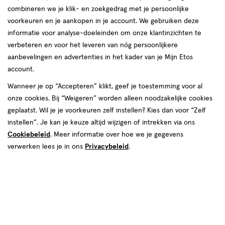
combineren we je klik- en zoekgedrag met je persoonlijke
Purol
voorkeuren en je aankopen in je account. We gebruiken deze
informatie voor analyse-doeleinden om onze klantinzichten te
producten
verbeteren en voor het leveren van nóg persoonlijkere
aanbevelingen en advertenties in het kader van je Mijn Etos
toevoegen
toevoegen
account.
aan
aan
verlanglijst
verlanglijst
Wanneer je op “Accepteren” klikt, geef je toestemming voor al
onze cookies. Bij “Weigeren” worden alleen noodzakelijke cookies
geplaatst. Wil je je voorkeuren zelf instellen? Kies dan voor “Zelf
instellen”. Je kan je keuze altijd wijzigen of intrekken via ons
Cookiebeleid
. Meer informatie over hoe we je gegevens
verwerken lees je in ons
Privacybeleid
.
€ 2.99
2
.
€ 2.99
2
.
99
99
5
stick
5 GR
zalf
stick
zalf
GR
Purol Bee 100% Natuurlijk
Purol Lippenbalsem SPF 8 5
Lippenbalsem 5 gram
gram
Toevoegen
Toevoegen
1
1
verhoog aantal met één
,
Bijna uitverkocht!
verhoog aanta
Er zi