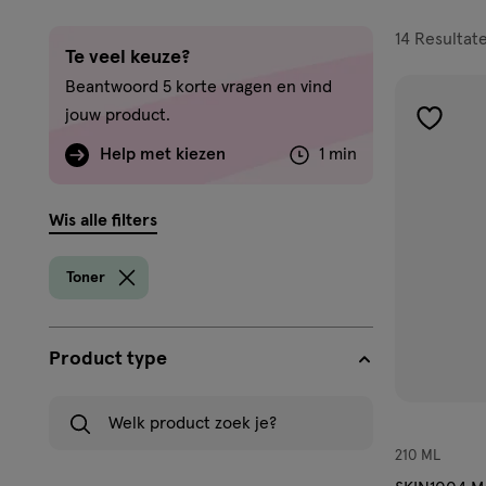
filters
14
Resultat
Te veel keuze?
prod
Beantwoord 5 korte vragen en vind
jouw product.
toevoe
Help met kiezen
1 min
aan
verlangl
Wis alle filters
Toner
Product type
Welk product zoek je?
210 ML