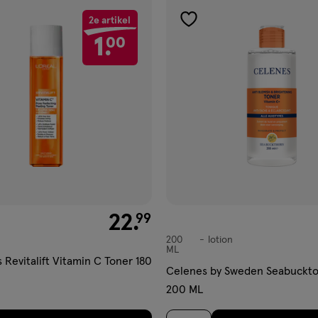
2e artikel
gen
toevoegen
1.
00
aan
ijst
verlanglijst
€ 22.99
22
.
99
200
lotion
lotion
ML
s Revitalift Vitamin C Toner 180
Celenes by Sweden Seabuckto
200 ML