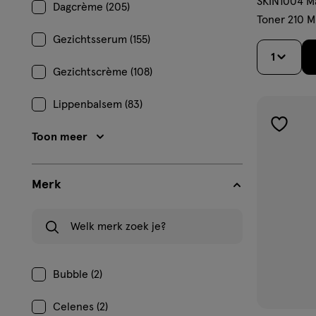
SKIN1004 Ma
Dagcrème (205)
Toner 210 M
Gezichtsserum (155)
1
Gezichtscrème (108)
Lippenbalsem (83)
toevoe
Toon meer
aan
verlangl
Merk
Welk merk zoek je?
Bubble (2)
Celenes (2)