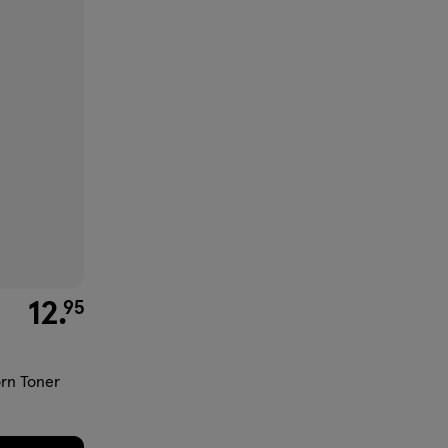
€ 12.95
12
.
95
rn Toner