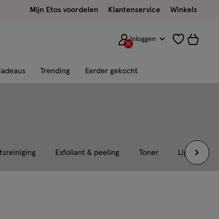
Mijn Etos voordelen
Klantenservice
Winkels
Inloggen
adeaus
Trending
Eerder gekocht
tsreiniging
Exfoliant & peeling
Toner
Lipverzorgi