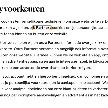
y voorkeuren
€ 14.00
14
.
00
 cookies (en vergelijkbare technieken) om onze website te verb
140 ML
bruiken wij en onze
8 Partners
cookies om je persoonlijke aanb
care Bounce Back Toner Mist
e.l.f. Thirst Burst Pore-Fectin
te tonen binnen en buiten onze website.
ML
ies verzamelen wij en onze Partners informatie over je klik- e
ebsite. Onze Partners verzamelen mogelijk ook informatie over 
Toevoegen
Toevoegen
1
verhoog aantal met één
,
Limiet bereikt.
Je kan m
verh
uiten onze website. Hiermee kunnen we de website en app, on
 en advertenties aanpassen aan je interesses. Zoek je bijvoorb
kun je een advertentie over shampoo te zien krijgen.
Gratis
bezorging vanaf €35
Gratis
retour binnen 30 dag
jn Etos account hebt en hierop bent ingelogd, dan combineren w
t je persoonlijke voorkeuren en je aankopen in je account. W
ie voor analyse-doeleinden om onze klantinzichten te verbeter
an nóg persoonlijkere aanbevelingen en advertenties in het kade
e
2
gen
toevoegen
aan
halve prijs