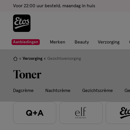
ga
Voor 22:00 uur besteld, maandag in huis
naar
de
hoofd
content
ga
Merken
Beauty
Verzorging
Aanbiedingen
naar
de
Je
Verzorging
Gezichtsverzorging
zoekbalk
bent
Toner
ga
hier:
naar
de
Dagcrème
Nachtcrème
Gezichtscrème
Ge
footer