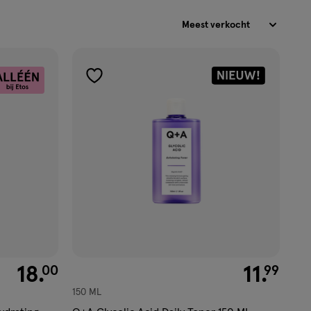
Sorteren
toevoegen
aan
verlanglijst
€ 18.00
18
.
€ 11.99
11
.
00
99
150 ML