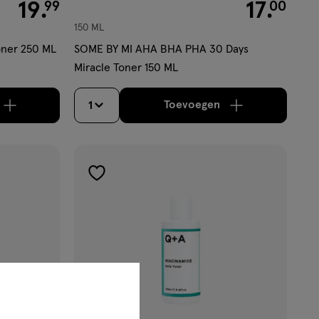
€ 19.99
19
.
€ 17.00
17
.
99
00
150 ML
oner 250 ML
SOME BY MI AHA BHA PHA 30 Days
Miracle Toner 150 ML
Toevoegen
1
jn nog maar 27 producten op voorraad.
oog aantal met één
,
Bijna uitverkocht!
Er zijn nog maar 8 pro
verhoog aantal met é
toevoegen
aan
verlanglijst