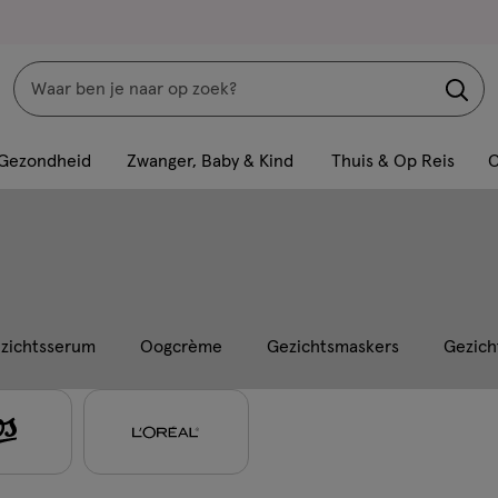
Zoeken
Interactie
met
Gezondheid
Zwanger, Baby & Kind
Thuis & Op Reis
C
dit
veld
opent
een
volledig
venster
zichtsserum
Oogcrème
Gezichtsmaskers
Gezich
met
geavanceerde
zoekopties