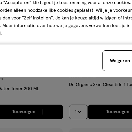
 “Accepteren” klikt, geef je toestemming voor al onze cookies. 
ijst
verlanglijst
rden alleen noodzakelijke cookies geplaatst. Wil je je voorkeur
s dan voor “Zelf instellen”. Je kan je keuze altijd wijzigen of int
. Meer informatie over hoe we je gegevens verwerken lees je in
d
.
Weigeren
€ 3.29
3
.
29
200 ML
melk
melk
on
Dr. Organic Skin Clear 5 In 1 
Water Toner 200 ML
Toevoegen
Toevoegen
1
verhoog aantal met één
,
Bijna uitverkocht!
Er zi
verh