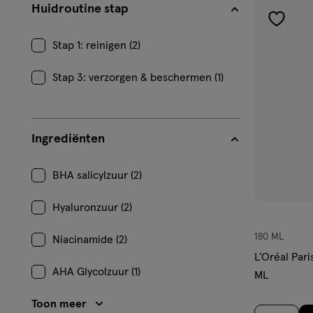
Huidroutine stap
toevoe
aan
Stap 1: reinigen (2)
verlangl
Stap 3: verzorgen & beschermen (1)
Ingrediënten
BHA salicylzuur (2)
Hyaluronzuur (2)
180 ML
Niacinamide (2)
L’Oréal Pari
AHA Glycolzuur (1)
ML
Toon meer