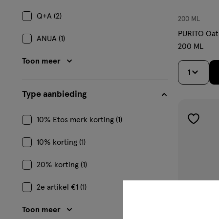
Q+A (2)
200 ML
PURITO Oat 
ANUA (1)
200 ML
Toon meer
1
Type aanbieding
10% Etos merk korting (1)
toevoe
aan
10% korting (1)
verlangl
20% korting (1)
2e artikel €1 (1)
Toon meer