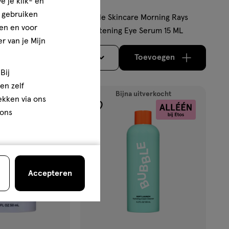
e je klik- en
15 ML
e gebruiken
unk
Bubble Skincare Morning Rays
en en voor
turizer 50 ML
Brightening Eye Serum 15 ML
r van je Mijn
Toevoegen
Toevoegen
1
verhoog aantal met één
,
Limiet bereikt.
verhoog aantal m
Je kan maximaa
Bij
en zelf
Bijna uitverkocht
rekken via ons
toevoegen
 ons
aan
verlanglijst
Accepteren