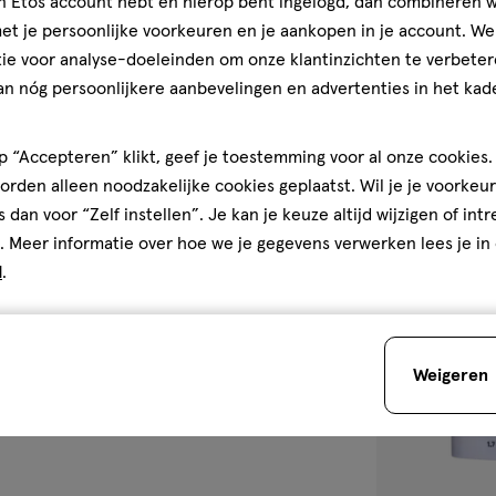
jn Etos account hebt en hierop bent ingelogd, dan combineren w
50 ML
t je persoonlijke voorkeuren en je aankopen in je account. W
Bubble Skincare Slam D
ie voor analyse-doeleinden om onze klantinzichten te verbeter
Hydrating Mois
an nóg persoonlijkere aanbevelingen en advertenties in het kade
1
 “Accepteren” klikt, geef je toestemming voor al onze cookies. 
rden alleen noodzakelijke cookies geplaatst. Wil je je voorkeur
s dan voor “Zelf instellen”. Je kan je keuze altijd wijzigen of int
toevoegen
. Meer informatie over hoe we je gegevens verwerken lees je in
aan
d
.
verlanglijst
Weigeren