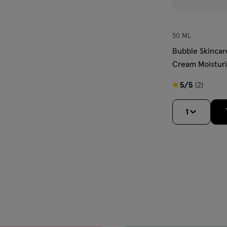
50 ML
Bubble Skincare Cloud Surf Wa
Cream Moisturi
5
5/5
(2)
van
5
1
sterren
op
basis
van
2
reviews