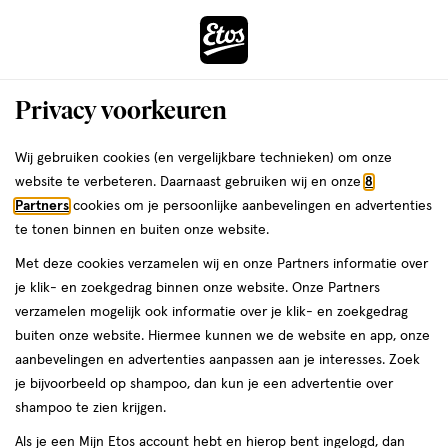
ga
Voor 22:00 uur besteld, maandag in huis
naar
de
Menu
hoofd
Zoeken
Privacy voorkeuren
content
›
›
ga
Interactie
naar
Wij gebruiken cookies (en vergelijkbare technieken) om onze
Je
Verzorging
Haarverzorging
Haarstyling
Haarcrème
met
de
website te verbeteren. Daarnaast gebruiken wij en onze
8
bent
Aunt Jackie's Haarcrème
dit
zoekbalk
Partners
cookies om je persoonlijke aanbevelingen en advertenties
ers
Weleda
hier:
veld
ga
te tonen binnen en buiten onze website.
opent
naar
Met deze cookies verzamelen wij en onze Partners informatie over
een
de
je klik- en zoekgedrag binnen onze website. Onze Partners
volledig
footer
verzamelen mogelijk ook informatie over je klik- en zoekgedrag
venster
buiten onze website. Hiermee kunnen we de website en app, onze
met
aanbevelingen en advertenties aanpassen aan je interesses. Zoek
Filteren
(1)
Sorteer
1
geavanceerde
je bijvoorbeeld op shampoo, dan kun je een advertentie over
zoekopties
shampoo te zien krijgen.
Aunt Jackie's
Als je een Mijn Etos account hebt en hierop bent ingelogd, dan