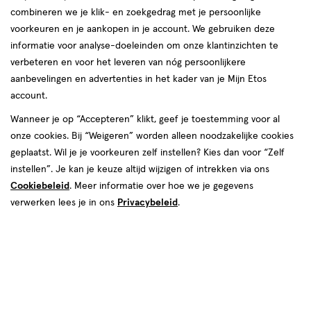
combineren we je klik- en zoekgedrag met je persoonlijke
voorkeuren en je aankopen in je account. We gebruiken deze
producten
informatie voor analyse-doeleinden om onze klantinzichten te
toevoegen
verbeteren en voor het leveren van nóg persoonlijkere
aan
aanbevelingen en advertenties in het kader van je Mijn Etos
verlanglijst
account.
Wanneer je op “Accepteren” klikt, geef je toestemming voor al
onze cookies. Bij “Weigeren” worden alleen noodzakelijke cookies
geplaatst. Wil je je voorkeuren zelf instellen? Kies dan voor “Zelf
instellen”. Je kan je keuze altijd wijzigen of intrekken via ons
Cookiebeleid
. Meer informatie over hoe we je gegevens
€ 8.99
8
.
99
426 GR
verwerken lees je in ons
Privacybeleid
.
Aunt Jackie's Curls and Coils
Curl La La Custard 426 GR
Toevoegen
1
verhoog aantal met één
,
Limiet bereikt.
Je kan m