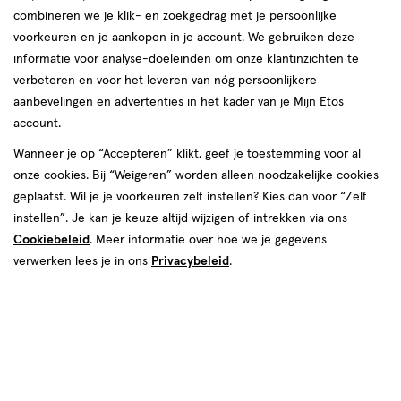
producten
combineren we je klik- en zoekgedrag met je persoonlijke
2 voor
voorkeuren en je aankopen in je account. We gebruiken deze
toevoegen
00
10.
informatie voor analyse-doeleinden om onze klantinzichten te
aan
verbeteren en voor het leveren van nóg persoonlijkere
verlanglijst
aanbevelingen en advertenties in het kader van je Mijn Etos
account.
Wanneer je op “Accepteren” klikt, geef je toestemming voor al
onze cookies. Bij “Weigeren” worden alleen noodzakelijke cookies
geplaatst. Wil je je voorkeuren zelf instellen? Kies dan voor “Zelf
€ 5.99
5
.
99
instellen”. Je kan je keuze altijd wijzigen of intrekken via ons
150
crème
crème
ML
Cookiebeleid
. Meer informatie over hoe we je gegevens
Taft Styling Curl Balm 150 ML
verwerken lees je in ons
Privacybeleid
.
Toevoegen
1
verhoog aantal met één
,
Bijna uitverkocht!
Er zi
Gratis
bezorging vanaf €35