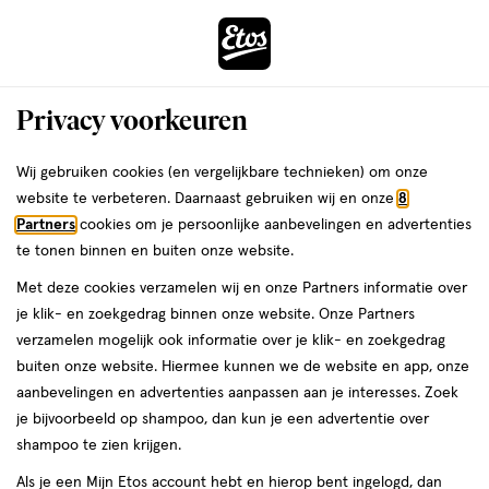
ga
Voor 22:00 uur besteld,
morgen in huis
naar
de
Menu
hoofd
Zoeken
Privacy voorkeuren
content
›
›
ga
Interactie
naar
Wij gebruiken cookies (en vergelijkbare technieken) om onze
Je
Verzorging
Haarverzorging
met
de
website te verbeteren. Daarnaast gebruiken wij en onze
8
bent
Krullen styling balm
dit
zoekbalk
Partners
cookies om je persoonlijke aanbevelingen en advertenties
ers
Weleda
hier:
veld
ga
te tonen binnen en buiten onze website.
opent
naar
Shampoo
Conditioner
Droogshampoo
Haarstyling
Haarverf
Haaro
Met deze cookies verzamelen wij en onze Partners informatie over
een
de
je klik- en zoekgedrag binnen onze website. Onze Partners
volledig
footer
verzamelen mogelijk ook informatie over je klik- en zoekgedrag
venster
Filteren
(1)
Sorteer
1
buiten onze website. Hiermee kunnen we de website en app, onze
met
aanbevelingen en advertenties aanpassen aan je interesses. Zoek
geavanceerde
je bijvoorbeeld op shampoo, dan kun je een advertentie over
zoekopties
Krullen styling balm
shampoo te zien krijgen.
Als je een Mijn Etos account hebt en hierop bent ingelogd, dan