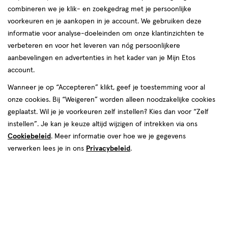
combineren we je klik- en zoekgedrag met je persoonlijke
voorkeuren en je aankopen in je account. We gebruiken deze
Louis Widmer
informatie voor analyse-doeleinden om onze klantinzichten te
verbeteren en voor het leveren van nóg persoonlijkere
producten
aanbevelingen en advertenties in het kader van je Mijn Etos
account.
toevoegen
toevoegen
Wanneer je op “Accepteren” klikt, geef je toestemming voor al
aan
aan
onze cookies. Bij “Weigeren” worden alleen noodzakelijke cookies
verlanglijst
verlanglijst
geplaatst. Wil je je voorkeuren zelf instellen? Kies dan voor “Zelf
instellen”. Je kan je keuze altijd wijzigen of intrekken via ons
Cookiebeleid
. Meer informatie over hoe we je gegevens
verwerken lees je in ons
Privacybeleid
.
€ 18.90
18
.
€ 16.90
16
.
90
90
150 ML
150 ML
Louis Widmer Remederm
Louis Widmer Anti-Roos
Shampoo Zonder Parfum 150ML
Shampoo 150 ML