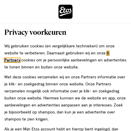
ga
Voor 22:00 uur besteld,
morgen in huis
naar
de
Menu
hoofd
Zoeken
Privacy voorkeuren
content
›
›
ga
Interactie
naar
Wij gebruiken cookies (en vergelijkbare technieken) om onze
Je
Verzorging
Haarverzorging
met
de
website te verbeteren. Daarnaast gebruiken wij en onze
8
bent
Louis Widmer
dit
zoekbalk
Partners
cookies om je persoonlijke aanbevelingen en advertenties
ers
Weleda
hier:
veld
ga
te tonen binnen en buiten onze website.
Haarverzorging
opent
naar
Met deze cookies verzamelen wij en onze Partners informatie over
een
de
je klik- en zoekgedrag binnen onze website. Onze Partners
Shampoo
Conditioner
Droogshampoo
Haarstyling
Haarverf
Haaro
volledig
footer
verzamelen mogelijk ook informatie over je klik- en zoekgedrag
venster
buiten onze website. Hiermee kunnen we de website en app, onze
met
aanbevelingen en advertenties aanpassen aan je interesses. Zoek
geavanceerde
je bijvoorbeeld op shampoo, dan kun je een advertentie over
zoekopties
shampoo te zien krijgen.
Filteren
(4)
Sorteer
1
Als je een Mijn Etos account hebt en hierop bent ingelogd, dan