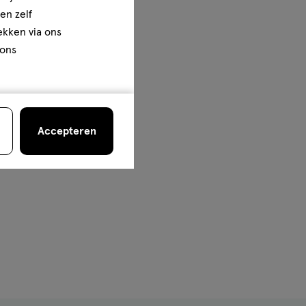
en zelf
rekken via ons
 ons
Accepteren