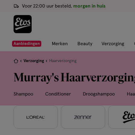
ga
Voor 22:00 uur besteld,
morgen in huis
naar
de
hoofd
content
ga
Merken
Beauty
Verzorging
Aanbiedingen
naar
de
Je
Verzorging
Haarverzorging
zoekbalk
bent
Murray's Haarverzorgin
ga
hier:
naar
de
Shampoo
Conditioner
Droogshampoo
Haa
footer