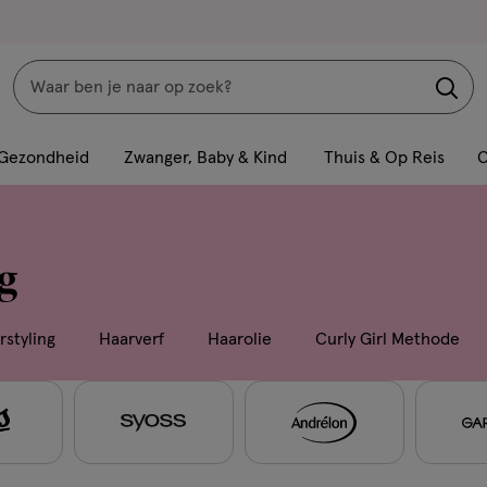
Zoeken
Interactie
met
Gezondheid
Zwanger, Baby & Kind
Thuis & Op Reis
C
dit
veld
opent
g
een
volledig
venster
rstyling
Haarverf
Haarolie
Curly Girl Methode
met
geavanceerde
zoekopties