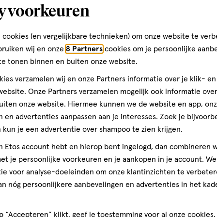
gewax 120 ML
Murray's Superior Hair Dressi
y voorkeuren
85 GR
 cookies (en vergelijkbare technieken) om onze website te verb
Toevoegen
Toevoegen
1
verhoog aantal met één
,
Bijna uitverkocht!
Er zi
verh
bruiken wij en onze
8 Partners
cookies om je persoonlijke aanb
te tonen binnen en buiten onze website.
ies verzamelen wij en onze Partners informatie over je klik- e
Gratis
bezorging vanaf €35
Gratis
retour binnen 30 dag
ebsite. Onze Partners verzamelen mogelijk ook informatie over 
uiten onze website. Hiermee kunnen we de website en app, on
 en advertenties aanpassen aan je interesses. Zoek je bijvoorb
3
kun je een advertentie over shampoo te zien krijgen.
jn Etos account hebt en hierop bent ingelogd, dan combineren w
t je persoonlijke voorkeuren en je aankopen in je account. W
ie voor analyse-doeleinden om onze klantinzichten te verbeter
an nóg persoonlijkere aanbevelingen en advertenties in het kade
 “Accepteren” klikt, geef je toestemming voor al onze cookies. 