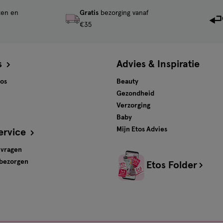
ten en
Gratis
bezorging vanaf
€35
s
Advies & Inspiratie
tos
Beauty
Gezondheid
Verzorging
Baby
Mijn Etos Advies
ervice
 vragen
 bezorgen
Etos Folder