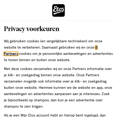
ga
Voor 22:00 uur besteld, maandag in huis
naar
de
Menu
hoofd
Zoeken
Privacy voorkeuren
content
›
›
ga
Interactie
naar
Wij gebruiken cookies (en vergelijkbare technieken) om onze
Je
Verzorging
Lichaamsverzorging
Huidverzorging
Bodylotion
met
de
website te verbeteren. Daarnaast gebruiken wij en onze
8
bent
Drunk Elephant
dit
zoekbalk
Partners
cookies om je persoonlijke aanbevelingen en advertenties
ers
Weleda
hier:
veld
ga
te tonen binnen en buiten onze website.
Bodylotion
opent
naar
Met deze cookies verzamelen wij en onze Partners informatie over
een
de
je klik- en zoekgedrag binnen onze website. Onze Partners
volledig
footer
verzamelen mogelijk ook informatie over je klik- en zoekgedrag
venster
buiten onze website. Hiermee kunnen we de website en app, onze
met
aanbevelingen en advertenties aanpassen aan je interesses. Zoek
geavanceerde
je bijvoorbeeld op shampoo, dan kun je een advertentie over
zoekopties
Filteren
(1)
Sorteer
1
shampoo te zien krijgen.
Als je een Mijn Etos account hebt en hierop bent ingelogd, dan