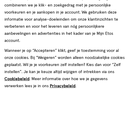
combineren we je klik- en zoekgedrag met je persoonlijke
Drunk Elephant
voorkeuren en je aankopen in je account. We gebruiken deze
informatie voor analyse-doeleinden om onze klantinzichten te
producten
verbeteren en voor het leveren van nóg persoonlijkere
aanbevelingen en advertenties in het kader van je Mijn Etos
25%
toevoegen
korting
account.
aan
verlanglijst
Wanneer je op “Accepteren” klikt, geef je toestemming voor al
onze cookies. Bij “Weigeren” worden alleen noodzakelijke cookies
geplaatst. Wil je je voorkeuren zelf instellen? Kies dan voor “Zelf
instellen”. Je kan je keuze altijd wijzigen of intrekken via ons
Cookiebeleid
. Meer informatie over hoe we je gegevens
verwerken lees je in ons
Privacybeleid
.
van € 22.99 voor € 17.24
17
.
22
.
99
24
240 ML
Drunk Elephant T.L.C. Glycolic
Body Lotion 240 ML
Toevoegen
1
verhoog aantal met één
,
Limiet bereikt.
Je kan m