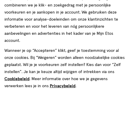
Snel shoppen
combineren we je klik- en zoekgedrag met je persoonlijke
voorkeuren en je aankopen in je account. We gebruiken deze
informatie voor analyse-doeleinden om onze klantinzichten te
Aanbiedingen
Beauty
verbeteren en voor het leveren van nóg persoonlijkere
aanbevelingen en advertenties in het kader van je Mijn Etos
account.
Lichaams­verzorging
Gezichts­verzorging
Wanneer je op “Accepteren” klikt, geef je toestemming voor al
onze cookies. Bij “Weigeren” worden alleen noodzakelijke cookies
geplaatst. Wil je je voorkeuren zelf instellen? Kies dan voor “Zelf
Zwanger, Baby & Kind
Cadeaus
instellen”. Je kan je keuze altijd wijzigen of intrekken via ons
Cookiebeleid
. Meer informatie over hoe we je gegevens
verwerken lees je in ons
Privacybeleid
.
Gezondheid
Mond­hygiëne
Vitamines