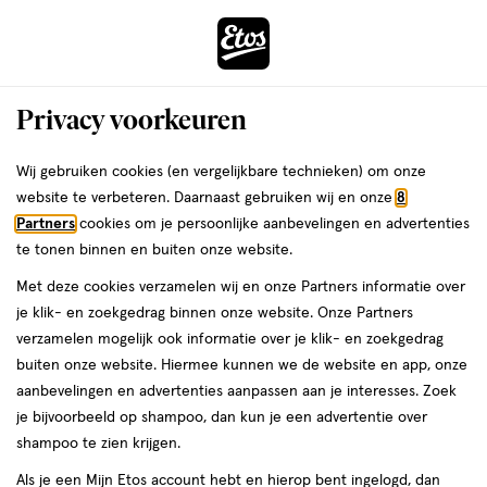
ga
Voor 22:00 uur besteld,
morgen in huis
naar
de
Menu
hoofd
Zoeken
Privacy voorkeuren
content
›
›
ga
Interactie
naar
Wij gebruiken cookies (en vergelijkbare technieken) om onze
:
Geen resultaten voor
met
de
website te verbeteren. Daarnaast gebruiken wij en onze
8
dit
zoekbalk
Partners
cookies om je persoonlijke aanbevelingen en advertenties
ers
Weleda
veld
ga
te tonen binnen en buiten onze website.
opent
producten
naar
Met deze cookies verzamelen wij en onze Partners informatie over
een
Controleer de spelling of probeer een andere zoekopdracht.
de
je klik- en zoekgedrag binnen onze website. Onze Partners
volledig
footer
verzamelen mogelijk ook informatie over je klik- en zoekgedrag
Waar ben je naar op zoek?
venster
buiten onze website. Hiermee kunnen we de website en app, onze
met
aanbevelingen en advertenties aanpassen aan je interesses. Zoek
geavanceerde
je bijvoorbeeld op shampoo, dan kun je een advertentie over
zoekopties
shampoo te zien krijgen.
Als je een Mijn Etos account hebt en hierop bent ingelogd, dan