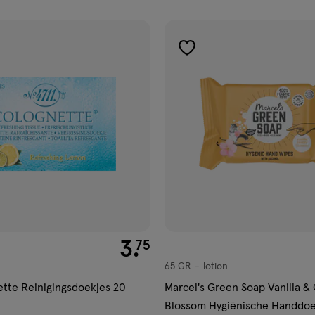
ucten
gen
toevoegen
aan
ijst
verlanglijst
€ 3.75
3
.
75
65 GR
lotion
lotion
ette Reinigingsdoekjes 20
Marcel's Green Soap Vanilla &
Blossom Hygiënische Handdoe