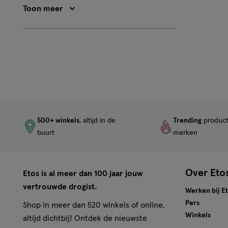
op
3
Toon meer
Beoordeling:
2
500+ winkels
, altijd in de
Trending
produc
buurt
merken
Over Eto
Etos is al meer dan 100 jaar jouw
vertrouwde drogist.
Werken bij E
Pers
Shop in meer dan 520 winkels of online,
Winkels
altijd dichtbij! Ontdek de nieuwste