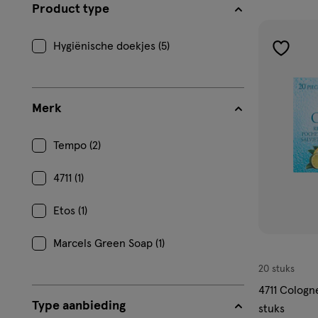
filters
Product type
prod
Hygiënische doekjes (5)
toevoe
aan
verlangl
Merk
Tempo (2)
4711 (1)
Etos (1)
Marcels Green Soap (1)
20 stuks
4711 Cologn
Type aanbieding
stuks