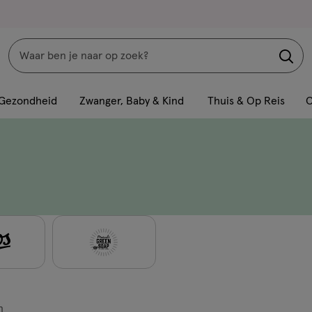
Zoeken
Interactie
met
Gezondheid
Zwanger, Baby & Kind
Thuis & Op Reis
C
dit
veld
opent
een
volledig
venster
met
geavanceerde
zoekopties
n