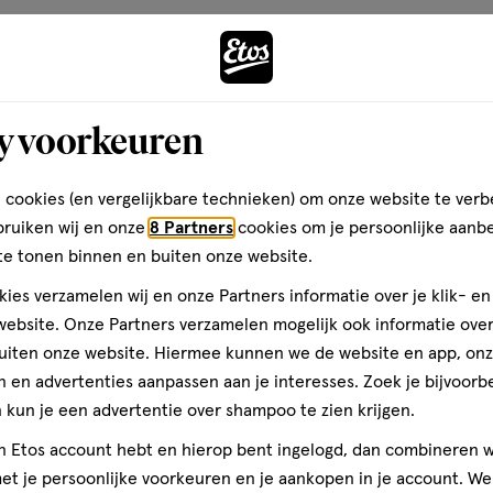
Toevoegen
Toevoegen
1
verhoog aantal met één
,
Bijna uitverkocht!
Er zi
verh
y voorkeuren
2+1
gen
toevoegen
gratis
aan
 cookies (en vergelijkbare technieken) om onze website te verb
ijst
verlanglijst
bruiken wij en onze
8 Partners
cookies om je persoonlijke aanb
te tonen binnen en buiten onze website.
ies verzamelen wij en onze Partners informatie over je klik- e
ebsite. Onze Partners verzamelen mogelijk ook informatie over 
uiten onze website. Hiermee kunnen we de website en app, on
 en advertenties aanpassen aan je interesses. Zoek je bijvoorb
kun je een advertentie over shampoo te zien krijgen.
jn Etos account hebt en hierop bent ingelogd, dan combineren w
€ 0.89
0
.
89
t je persoonlijke voorkeuren en je aankopen in je account. W
10 stuks