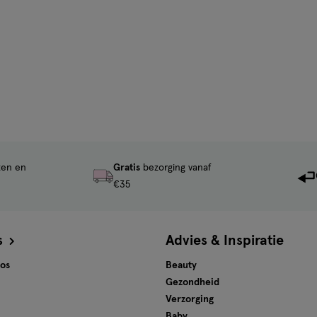
ten en
Gratis
bezorging vanaf
€35
s
Advies & Inspiratie
tos
Beauty
Gezondheid
Verzorging
Baby