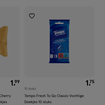
toevoegen
aan
verlanglijst
€ 1.99
1
.
€ 1.75
1
.
99
75
10 stuks
 Cherry
Tempo Fresh To Go Classic Vochtige
kjes
Doekjes 10 stuks