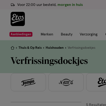
ga
Voor 22:00 uur besteld,
morgen in huis
naar
de
hoofd
content
ga
Merken
Beauty
Verzorging
Aanbiedingen
naar
de
Je
Thuis & Op Reis
Huishouden
Verfrissingsdoekjes
zoekbalk
bent
Verfrissingsdoekjes
ga
hier:
naar
de
footer
5
Resultate