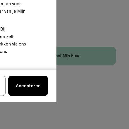
en en voor
chtige
r van je Mijn
Bij
cht
en zelf
rekken via ons
 ons
en
Korting
op Etos Merk met Mijn Etos
van
5
Accepteren