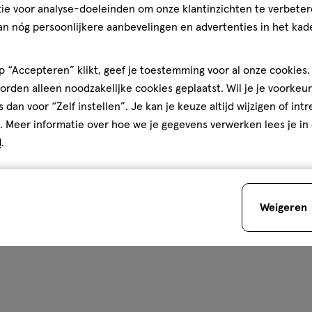
ie voor analyse-doeleinden om onze klantinzichten te verbeter
ische Doekjes 15 stuks
Tempo Fresh To Go Protect Vo
an nóg persoonlijkere aanbevelingen en advertenties in het kade
Doekjes 10 stuks
 “Accepteren” klikt, geef je toestemming voor al onze cookies. 
Stuur
bericht
Uitverkocht
Uitverko
rden alleen noodzakelijke cookies geplaatst. Wil je je voorkeur
s dan voor “Zelf instellen”. Je kan je keuze altijd wijzigen of int
. Meer informatie over hoe we je gegevens verwerken lees je in
Gratis
bezorging vanaf €35
Gratis
retour binnen 30 dag
d
.
5
Weigeren