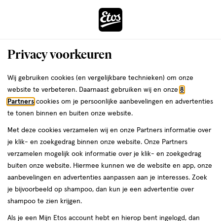
ga
Voor 22:00 uur besteld, maandag in huis
naar
de
Menu
hoofd
Zoeken
Privacy voorkeuren
content
›
›
ga
Interactie
naar
Wij gebruiken cookies (en vergelijkbare technieken) om onze
Zóóómerdeals bij Etos!
Shop nu
met
de
website te verbeteren. Daarnaast gebruiken wij en onze
8
dit
zoekbalk
Partners
cookies om je persoonlijke aanbevelingen en advertenties
ers
Weleda
veld
raak geïnspireerd
ga
te tonen binnen en buiten onze website.
opent
naar
Met deze cookies verzamelen wij en onze Partners informatie over
een
de
je klik- en zoekgedrag binnen onze website. Onze Partners
volledig
footer
verzamelen mogelijk ook informatie over je klik- en zoekgedrag
venster
buiten onze website. Hiermee kunnen we de website en app, onze
met
aanbevelingen en advertenties aanpassen aan je interesses. Zoek
geavanceerde
je bijvoorbeeld op shampoo, dan kun je een advertentie over
zoekopties
shampoo te zien krijgen.
Als je een Mijn Etos account hebt en hierop bent ingelogd, dan