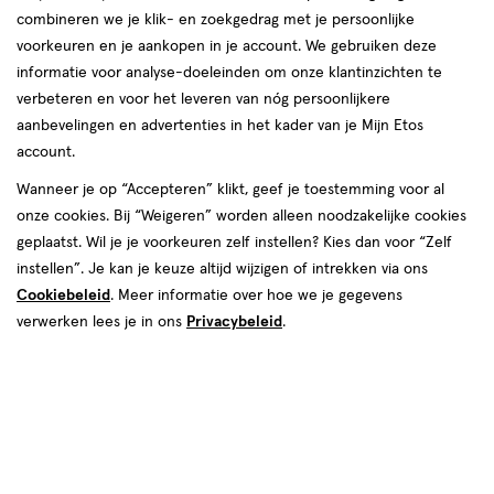
combineren we je klik- en zoekgedrag met je persoonlijke
voorkeuren en je aankopen in je account. We gebruiken deze
informatie voor analyse-doeleinden om onze klantinzichten te
verbeteren en voor het leveren van nóg persoonlijkere
Beauty
aanbevelingen en advertenties in het kader van je Mijn Etos
account.
Etos Friends
Wanneer je op “Accepteren” klikt, geef je toestemming voor al
onze cookies. Bij “Weigeren” worden alleen noodzakelijke cookies
zoek paginering
geplaatst. Wil je je voorkeuren zelf instellen? Kies dan voor “Zelf
▾
Pagina
van 1
instellen”. Je kan je keuze altijd wijzigen of intrekken via ons
Cookiebeleid
. Meer informatie over hoe we je gegevens
verwerken lees je in ons
Privacybeleid
.
500+ winkels
, altijd in de buurt
Trending
producten en merken
Gratis
bezorging vanaf €35
Gratis
retourneren
Meer voordeel
met Mijn Etos