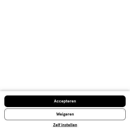
Welkomstkorting
10% korting op véél Etos eigen merk-producten
Digitaal zegels sparen
Verjaardagskorting
Log in en profiteer
Copyright 2026 @ Etos
Algemene voorwaarden
Privacybeleid
Cookiebeleid
Toegankelijkheidsverklaring
Ahold Delhaize
Kwetsbaarheid melden
Accepteren
Weigeren
Zelf instellen