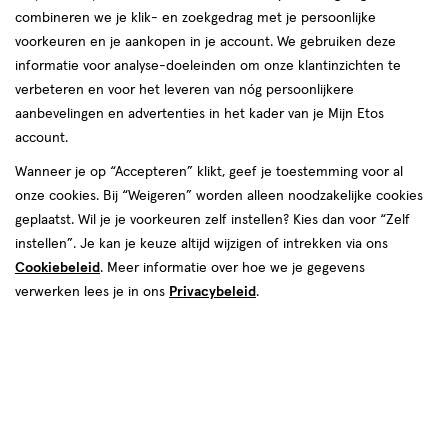
producten
combineren we je klik- en zoekgedrag met je persoonlijke
voorkeuren en je aankopen in je account. We gebruiken deze
toevoegen
informatie voor analyse-doeleinden om onze klantinzichten te
aan
verbeteren en voor het leveren van nóg persoonlijkere
verlanglijst
aanbevelingen en advertenties in het kader van je Mijn Etos
account.
Wanneer je op “Accepteren” klikt, geef je toestemming voor al
onze cookies. Bij “Weigeren” worden alleen noodzakelijke cookies
geplaatst. Wil je je voorkeuren zelf instellen? Kies dan voor “Zelf
€ 32.50
32
.
50
instellen”. Je kan je keuze altijd wijzigen of intrekken via ons
Maat
64
Maat
XL
GR
Cookiebeleid
. Meer informatie over hoe we je gegevens
XL,
Yoni Menstruatie Ondergoed
verwerken lees je in ons
Privacybeleid
.
Maat XL
Toevoegen
1
verhoog aantal met één
,
Bijna uitverkocht!
Er zi
Gratis
bezorging vanaf €35