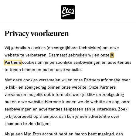
ga
Voor 22:00 uur besteld,
morgen in huis
naar
de
Menu
hoofd
Zoeken
Privacy voorkeuren
content
›
›
ga
Interactie
naar
Wij gebruiken cookies (en vergelijkbare technieken) om onze
Je
Thuis & Op Reis
Kleding
met
de
website te verbeteren. Daarnaast gebruiken wij en onze
8
bent
Kleding Maat XL
dit
zoekbalk
Partners
cookies om je persoonlijke aanbevelingen en advertenties
ers
Weleda
hier:
veld
ga
te tonen binnen en buiten onze website.
opent
naar
Party essentials
Boob tape
Boxers
Sokken
Slippers & sloffen
Met deze cookies verzamelen wij en onze Partners informatie over
een
de
je klik- en zoekgedrag binnen onze website. Onze Partners
volledig
footer
verzamelen mogelijk ook informatie over je klik- en zoekgedrag
venster
Filteren
(1)
Sorteer
1
buiten onze website. Hiermee kunnen we de website en app, onze
met
aanbevelingen en advertenties aanpassen aan je interesses. Zoek
geavanceerde
je bijvoorbeeld op shampoo, dan kun je een advertentie over
zoekopties
Maat XL
shampoo te zien krijgen.
Als je een Mijn Etos account hebt en hierop bent ingelogd, dan