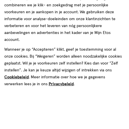
combineren we je klik- en zoekgedrag met je persoonlijke
Nude
voorkeuren en je aankopen in je account. We gebruiken deze
informatie voor analyse-doeleinden om onze klantinzichten te
producten
verbeteren en voor het leveren van nóg persoonlijkere
Mijn
Etos
aanbevelingen en advertenties in het kader van je Mijn Etos
toevoegen
toevoegen
10%
account.
aan
aan
korting
verlanglijst
verlanglijst
Wanneer je op “Accepteren” klikt, geef je toestemming voor al
onze cookies. Bij “Weigeren” worden alleen noodzakelijke cookies
geplaatst. Wil je je voorkeuren zelf instellen? Kies dan voor “Zelf
instellen”. Je kan je keuze altijd wijzigen of intrekken via ons
Cookiebeleid
. Meer informatie over hoe we je gegevens
verwerken lees je in ons
Privacybeleid
.
van € 5.99 voor € 5.39
5
.
€ 7.99
7
.
5
.
99
39
99
1 stuk
1 stuk
Etos Boobtape Nude
Eylure Silicone Nipple Cover Re-
usable Light
Toevoegen
1
Stuur
bericht
verhoog aantal met één
,
Bijna uitverkocht!
Er zi