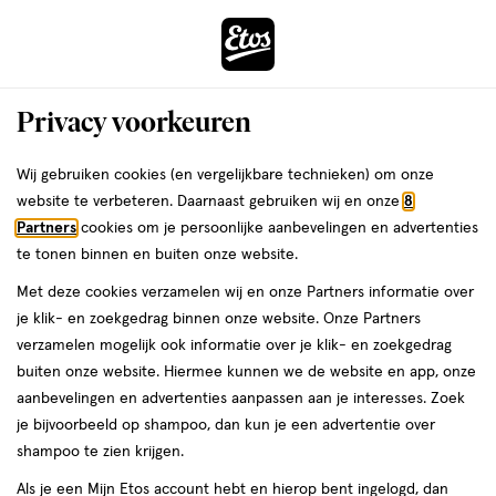
ga
Voor 22:00 uur besteld, maandag in huis
naar
de
Menu
hoofd
Zoeken
Privacy voorkeuren
content
›
›
ga
Interactie
naar
Wij gebruiken cookies (en vergelijkbare technieken) om onze
Je
Thuis & Op Reis
Kleding
met
de
website te verbeteren. Daarnaast gebruiken wij en onze
8
bent
Kleding Nude
dit
zoekbalk
Partners
cookies om je persoonlijke aanbevelingen en advertenties
ers
Weleda
hier:
veld
ga
te tonen binnen en buiten onze website.
opent
naar
Party essentials
Boob tape
Boxers
Sokken
Slippers & sloffen
Met deze cookies verzamelen wij en onze Partners informatie over
een
de
je klik- en zoekgedrag binnen onze website. Onze Partners
volledig
footer
verzamelen mogelijk ook informatie over je klik- en zoekgedrag
venster
buiten onze website. Hiermee kunnen we de website en app, onze
met
aanbevelingen en advertenties aanpassen aan je interesses. Zoek
geavanceerde
je bijvoorbeeld op shampoo, dan kun je een advertentie over
zoekopties
Filteren
(2)
Sorteer
1
shampoo te zien krijgen.
Als je een Mijn Etos account hebt en hierop bent ingelogd, dan