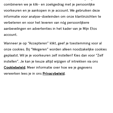
combineren we je klik- en zoekgedrag met je persoonlijke
Zwitsal
voorkeuren en je aankopen in je account. We gebruiken deze
informatie voor analyse-doeleinden om onze klantinzichten te
producten
verbeteren en voor het leveren van nóg persoonlijkere
e
2+2
2
aanbevelingen en advertenties in het kader van je Mijn Etos
toevoegen
toevoegen
gratis
halve prijs
account.
aan
aan
verlanglijst
verlanglijst
Wanneer je op “Accepteren” klikt, geef je toestemming voor al
onze cookies. Bij “Weigeren” worden alleen noodzakelijke cookies
geplaatst. Wil je je voorkeuren zelf instellen? Kies dan voor “Zelf
instellen”. Je kan je keuze altijd wijzigen of intrekken via ons
Cookiebeleid
. Meer informatie over hoe we je gegevens
verwerken lees je in ons
Privacybeleid
.
€ 4.45
4
.
€ 8.69
8
.
45
69
20
lotion
200
schuim
lotion
schuim
stuks
ML
Zwitsal Goedemorgen Vochtige
Zwitsal Original Doucheschuim
Washandjes 20 Stuks
200 ML
Toevoegen
2
Stuur
bericht
verhoog aantal met één
,
Bijna uitverkocht!
Er zi