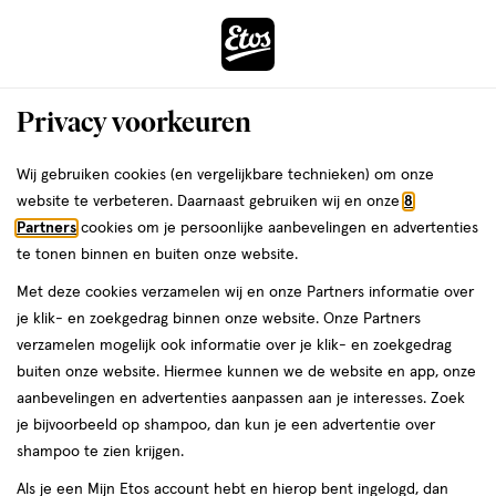
ga
Voor 22:00 uur besteld,
morgen in huis
naar
de
Menu
hoofd
Zoeken
Privacy voorkeuren
content
›
ga
Interactie
naar
Wij gebruiken cookies (en vergelijkbare technieken) om onze
Je
Verzorging
Lichaamsverzorging
Bad & douche
met
de
website te verbeteren. Daarnaast gebruiken wij en onze
8
bent
Zwitsal Bad & douche
dit
zoekbalk
Partners
cookies om je persoonlijke aanbevelingen en advertenties
da
hier:
veld
ga
te tonen binnen en buiten onze website.
opent
naar
Douchegel
Bodyscrub
Bruisballen
Badschuim
Badolie
Douchesc
Met deze cookies verzamelen wij en onze Partners informatie over
een
de
je klik- en zoekgedrag binnen onze website. Onze Partners
volledig
footer
verzamelen mogelijk ook informatie over je klik- en zoekgedrag
venster
buiten onze website. Hiermee kunnen we de website en app, onze
met
aanbevelingen en advertenties aanpassen aan je interesses. Zoek
geavanceerde
je bijvoorbeeld op shampoo, dan kun je een advertentie over
zoekopties
Filteren
(2)
Sorteer
1
shampoo te zien krijgen.
Als je een Mijn Etos account hebt en hierop bent ingelogd, dan