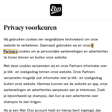
ga
Voor 22:00 uur besteld,
morgen in huis
naar
de
Menu
hoofd
Zoeken
Privacy voorkeuren
content
›
›
ga
Interactie
naar
Wij gebruiken cookies (en vergelijkbare technieken) om onze
Je
Verzorging
Lichaamsverzorging
met
de
website te verbeteren. Daarnaast gebruiken wij en onze
8
bent
La Roche-Posay
dit
zoekbalk
Partners
cookies om je persoonlijke aanbevelingen en advertenties
ers
Weleda
hier:
veld
ga
te tonen binnen en buiten onze website.
Lichaamsverzorging
opent
naar
Met deze cookies verzamelen wij en onze Partners informatie over
een
de
je klik- en zoekgedrag binnen onze website. Onze Partners
Zonbescherming
Deodorant
Bad & douche
Scheren & ontharin
volledig
footer
verzamelen mogelijk ook informatie over je klik- en zoekgedrag
venster
buiten onze website. Hiermee kunnen we de website en app, onze
met
aanbevelingen en advertenties aanpassen aan je interesses. Zoek
geavanceerde
je bijvoorbeeld op shampoo, dan kun je een advertentie over
zoekopties
shampoo te zien krijgen.
Filteren
(48)
Sorteer
1
Als je een Mijn Etos account hebt en hierop bent ingelogd, dan