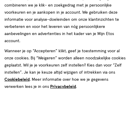
combineren we je klik- en zoekgedrag met je persoonlijke
voorkeuren en je aankopen in je account. We gebruiken deze
La Roche-Posay
informatie voor analyse-doeleinden om onze klantinzichten te
verbeteren en voor het leveren van nóg persoonlijkere
producten
aanbevelingen en advertenties in het kader van je Mijn Etos
account.
toevoegen
toevoegen
Wanneer je op “Accepteren” klikt, geef je toestemming voor al
aan
aan
onze cookies. Bij “Weigeren” worden alleen noodzakelijke cookies
verlanglijst
verlanglijst
geplaatst. Wil je je voorkeuren zelf instellen? Kies dan voor “Zelf
instellen”. Je kan je keuze altijd wijzigen of intrekken via ons
Cookiebeleid
. Meer informatie over hoe we je gegevens
verwerken lees je in ons
Privacybeleid
.
€ 23.50
23
.
€ 16.95
16
.
50
95
50
crème
75
spray
crème
spray
ML
ML
La Roche-Posay Anthelios
La Roche-Posay Anthelios
UVMune 400 Onzichtbare
Zonnebrand Mist Gezicht SPF50
Zonnefluide SPF50+ 50 ML
75 ML