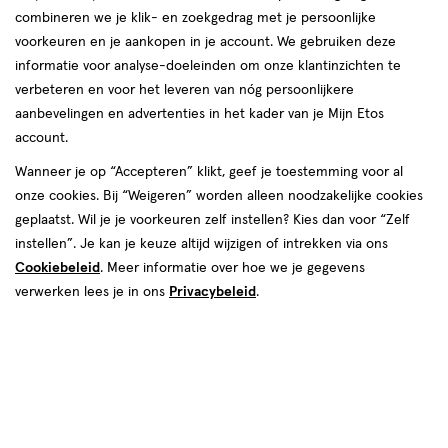
combineren we je klik- en zoekgedrag met je persoonlijke
reviews
voorkeuren en je aankopen in je account. We gebruiken deze
informatie voor analyse-doeleinden om onze klantinzichten te
verbeteren en voor het leveren van nóg persoonlijkere
aanbevelingen en advertenties in het kader van je Mijn Etos
account.
Wanneer je op “Accepteren” klikt, geef je toestemming voor al
onze cookies. Bij “Weigeren” worden alleen noodzakelijke cookies
Kies je variant
geplaatst. Wil je je voorkeuren zelf instellen? Kies dan voor “Zelf
SPF 50
SPF 30
instellen”. Je kan je keuze altijd wijzigen of intrekken via ons
Cookiebeleid
. Meer informatie over hoe we je gegevens
€ 29.95
29
.
95
verwerken lees je in ons
Privacybeleid
.
Spaar 11 Air Miles
Online bijna uitverkocht
Vóór 22:00 uur besteld, morgen in huis