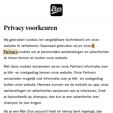
ga
Voor 22:00 uur besteld,
morgen in huis
naar
de
Menu
hoofd
Zoeken
Privacy voorkeuren
content
›
›
ga
Interactie
naar
Wij gebruiken cookies (en vergelijkbare technieken) om onze
Je
Zonnebrand
Alles van La Roche-Posay
met
de
website te verbeteren. Daarnaast gebruiken wij en onze
8
bent
La Roche-Posay Anthelios Zonnemelk
dit
zoekbalk
Partners
cookies om je persoonlijke aanbevelingen en advertenties
ers
Weleda
hier:
veld
ga
SPF30 Eco Tube 250 ML
te tonen binnen en buiten onze website.
opent
naar
Met deze cookies verzamelen wij en onze Partners informatie over
een
de
250
4.8
250 ML
melk
4.8/5
(5)
je klik- en zoekgedrag binnen onze website. Onze Partners
volledig
ML,
footer
van
verzamelen mogelijk ook informatie over je klik- en zoekgedrag
venster
melk
5
buiten onze website. Hiermee kunnen we de website en app, onze
met
toevoegen
sterren
aanbevelingen en advertenties aanpassen aan je interesses. Zoek
geavanceerde
aan
op
je bijvoorbeeld op shampoo, dan kun je een advertentie over
zoekopties
verlanglijst
basis
shampoo te zien krijgen.
van
Als je een Mijn Etos account hebt en hierop bent ingelogd, dan
5