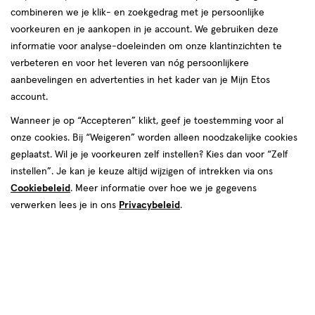
combineren we je klik- en zoekgedrag met je persoonlijke
reviews
voorkeuren en je aankopen in je account. We gebruiken deze
informatie voor analyse-doeleinden om onze klantinzichten te
verbeteren en voor het leveren van nóg persoonlijkere
aanbevelingen en advertenties in het kader van je Mijn Etos
account.
Wanneer je op “Accepteren” klikt, geef je toestemming voor al
onze cookies. Bij “Weigeren” worden alleen noodzakelijke cookies
Kies je variant
geplaatst. Wil je je voorkeuren zelf instellen? Kies dan voor “Zelf
400 ML
400 ML Navulling
instellen”. Je kan je keuze altijd wijzigen of intrekken via ons
Cookiebeleid
. Meer informatie over hoe we je gegevens
€ 14.95
14
.
95
verwerken lees je in ons
Privacybeleid
.
Spaar 5 Air Miles
Online op voorraad
Vóór 22:00 uur besteld, morgen in huis