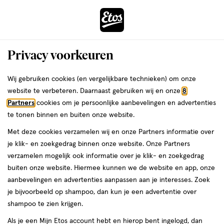
ga
Voor 22:00 uur besteld,
morgen in huis
naar
de
Menu
hoofd
Zoeken
Privacy voorkeuren
content
›
›
ga
Interactie
naar
Wij gebruiken cookies (en vergelijkbare technieken) om onze
Je
Douchegel
Alles van La Roche-Posay
met
de
website te verbeteren. Daarnaast gebruiken wij en onze
8
bent
La Roche-Posay Lipikar Wasgel
dit
zoekbalk
Partners
cookies om je persoonlijke aanbevelingen en advertenties
ers
Weleda
hier:
veld
ga
Gevoelige Huid Navulling 400 ML
te tonen binnen en buiten onze website.
opent
naar
Met deze cookies verzamelen wij en onze Partners informatie over
een
de
400
4.8
400 ML
gel
4.8/5
(5)
je klik- en zoekgedrag binnen onze website. Onze Partners
volledig
ML,
footer
van
verzamelen mogelijk ook informatie over je klik- en zoekgedrag
venster
gel
5
buiten onze website. Hiermee kunnen we de website en app, onze
met
toevoegen
sterren
aanbevelingen en advertenties aanpassen aan je interesses. Zoek
geavanceerde
aan
op
je bijvoorbeeld op shampoo, dan kun je een advertentie over
zoekopties
verlanglijst
basis
shampoo te zien krijgen.
van
Als je een Mijn Etos account hebt en hierop bent ingelogd, dan
5