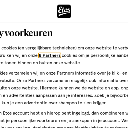
ener
Zenner Puntenslijper
Toevoegen
Toevoegen
1
verhoog aantal met één
,
Bijna uitverkocht!
Er zi
verh
y voorkeuren
Gratis
bezorging vanaf €35
Gratis
retour binnen 30 dag
 cookies (en vergelijkbare technieken) om onze website te verb
bruiken wij en onze
8 Partners
cookies om je persoonlijke aanb
te tonen binnen en buiten onze website.
2
ies verzamelen wij en onze Partners informatie over je klik- e
ebsite. Onze Partners verzamelen mogelijk ook informatie over 
uiten onze website. Hiermee kunnen we de website en app, on
 en advertenties aanpassen aan je interesses. Zoek je bijvoorb
kun je een advertentie over shampoo te zien krijgen.
jn Etos account hebt en hierop bent ingelogd, dan combineren w
t je persoonlijke voorkeuren en je aankopen in je account. W