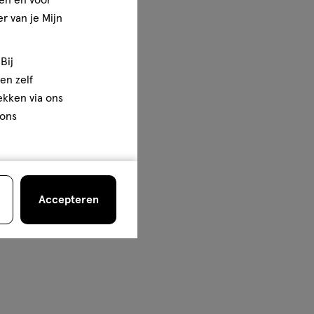
en en voor
r van je Mijn
Bij
en zelf
rekken via ons
 ons
Accepteren