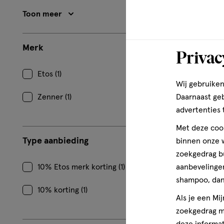
Etos Sharp
Toon meer
1
Merk
Privac
Etos (1)
Wij gebruiken
Zenner (1)
Daarnaast ge
advertenties 
Met deze cook
Type aanbieding
binnen onze w
zoekgedrag b
10% Etos merk korting (1)
aanbevelingen
shampoo, dan 
10% korting (1)
Als je een Mi
zoekgedrag me