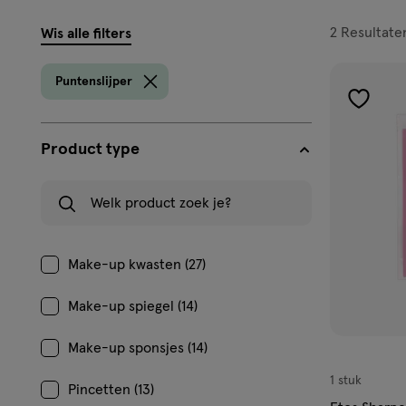
filters
2
Resultate
Wis alle filters
prod
Puntenslijper
toevoe
aan
Product type
verlangl
Welk product zoek je?
Make-up kwasten (27)
Make-up spiegel (14)
Make-up sponsjes (14)
1 stuk
Pincetten (13)