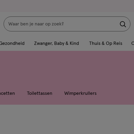
Zoeken
Interactie
met
Gezondheid
Zwanger, Baby & Kind
Thuis & Op Reis
C
dit
veld
opent
een
volledig
venster
ncetten
Toilettassen
Wimperkrullers
met
geavanceerde
zoekopties