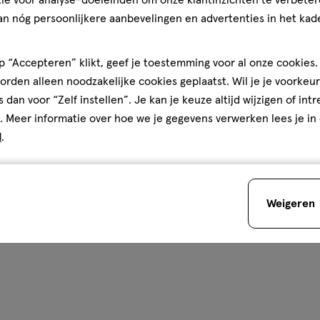
ie voor analyse-doeleinden om onze klantinzichten te verbeter
an nóg persoonlijkere aanbevelingen en advertenties in het kade
 “Accepteren” klikt, geef je toestemming voor al onze cookies. 
rden alleen noodzakelijke cookies geplaatst. Wil je je voorkeur
s dan voor “Zelf instellen”. Je kan je keuze altijd wijzigen of int
. Meer informatie over hoe we je gegevens verwerken lees je in
d
.
Weigeren