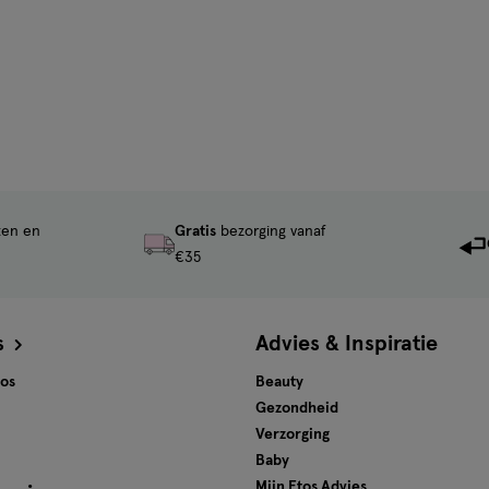
ten en
Gratis
bezorging vanaf
€35
s
Advies & Inspiratie
tos
Beauty
Gezondheid
Verzorging
Baby
Mijn Etos Advies