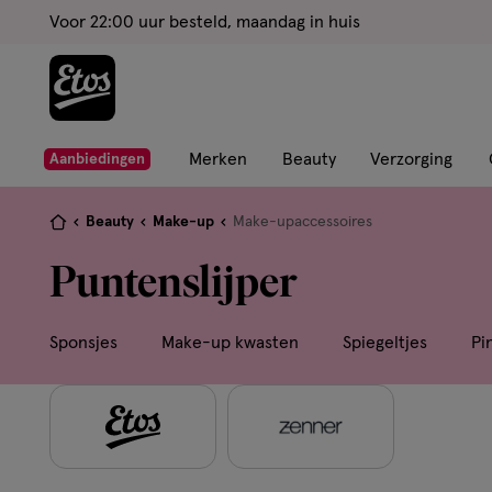
ga
Voor 22:00 uur besteld, maandag in huis
naar
de
hoofd
content
ga
Merken
Beauty
Verzorging
Aanbiedingen
naar
de
Je
Beauty
Make-up
Make-upaccessoires
zoekbalk
bent
Puntenslijper
ga
hier:
naar
de
Sponsjes
Make-up kwasten
Spiegeltjes
Pi
footer