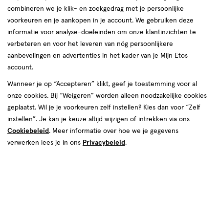
combineren we je klik- en zoekgedrag met je persoonlijke
voorkeuren en je aankopen in je account. We gebruiken deze
informatie voor analyse-doeleinden om onze klantinzichten te
verbeteren en voor het leveren van nóg persoonlijkere
aanbevelingen en advertenties in het kader van je Mijn Etos
account.
van € 2.99 voor € 2.69
2
.
99
Mijn
Etos
10% korting
Product
Wanneer je op “Accepteren” klikt, geef je toestemming voor al
2
.
69
badge
onze cookies. Bij “Weigeren” worden alleen noodzakelijke cookies
Je bespaart €0,30
tooltip
geplaatst. Wil je je voorkeuren zelf instellen? Kies dan voor “Zelf
instellen”. Je kan je keuze altijd wijzigen of intrekken via ons
Spaar 1 Air Mile
Cookiebeleid
. Meer informatie over hoe we je gegevens
verwerken lees je in ons
Privacybeleid
.
Online op voorraad
Voor 22:00 besteld, maandag in huis
1
In mijn winkelmandje
verhoog
aantal