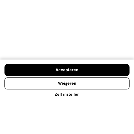
gebruiken. Weet jij bijvoorbeeld wat de beste manier
is om je foundation aan te brengen? Of welke
mascara je het beste kunt gebruiken om jouw
wimpers te laten spreken? Je vindt de antwoorden
op deze, en andere, vragen hier!
Lees meer
Accepteren
Weigeren
Zelf instellen
Kerst make-up look
Op zoek naar een onvergetelijke Kerst make-up