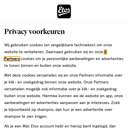
ga
Voor 22:00 uur besteld, maandag in huis
naar
de
Menu
hoofd
Zoeken
Privacy voorkeuren
content
›
›
ga
Interactie
naar
Wij gebruiken cookies (en vergelijkbare technieken) om onze
Je
Wimperkrullers
Alles van Etos
met
de
website te verbeteren. Daarnaast gebruiken wij en onze
8
bent
Etos Eyelash Curler
dit
zoekbalk
Partners
cookies om je persoonlijke aanbevelingen en advertenties
ers
Weleda
hier:
veld
ga
te tonen binnen en buiten onze website.
1
1.1
1 stuk
1.1/5
(9)
opent
naar
Met deze cookies verzamelen wij en onze Partners informatie over
stuk,
van
een
de
Mijn
Etos
je klik- en zoekgedrag binnen onze website. Onze Partners
5
volledig
footer
verzamelen mogelijk ook informatie over je klik- en zoekgedrag
toevoegen
10%
sterren
venster
buiten onze website. Hiermee kunnen we de website en app, onze
korting
aan
op
met
aanbevelingen en advertenties aanpassen aan je interesses. Zoek
verlanglijst
basis
geavanceerde
je bijvoorbeeld op shampoo, dan kun je een advertentie over
van
zoekopties
shampoo te zien krijgen.
9
reviews
Als je een Mijn Etos account hebt en hierop bent ingelogd, dan