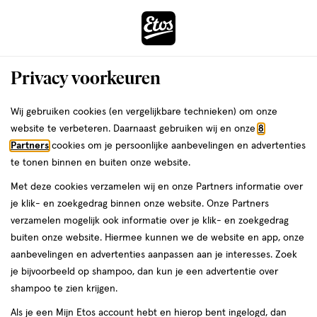
ga
Voor 22:00 uur besteld,
morgen in huis
naar
de
Menu
hoofd
Zoeken
Privacy voorkeuren
content
›
›
ga
Interactie
naar
Wij gebruiken cookies (en vergelijkbare technieken) om onze
Je
Beauty
Make-up
Gezichtsmake-up
CC cream
met
de
website te verbeteren. Daarnaast gebruiken wij en onze
8
bent
CC cream Groen
dit
zoekbalk
Partners
cookies om je persoonlijke aanbevelingen en advertenties
ers
Weleda
hier:
veld
ga
te tonen binnen en buiten onze website.
opent
naar
Met deze cookies verzamelen wij en onze Partners informatie over
een
de
je klik- en zoekgedrag binnen onze website. Onze Partners
Filteren
(1)
Sorteer
1
volledig
footer
verzamelen mogelijk ook informatie over je klik- en zoekgedrag
venster
buiten onze website. Hiermee kunnen we de website en app, onze
met
aanbevelingen en advertenties aanpassen aan je interesses. Zoek
geavanceerde
Groen
je bijvoorbeeld op shampoo, dan kun je een advertentie over
zoekopties
shampoo te zien krijgen.
producten
Bijna uitverkocht
Als je een Mijn Etos account hebt en hierop bent ingelogd, dan