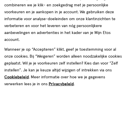
toevoegen
combineren we je klik- en zoekgedrag met je persoonlijke
aan
voorkeuren en je aankopen in je account. We gebruiken deze
verlanglijst
informatie voor analyse-doeleinden om onze klantinzichten te
verbeteren en voor het leveren van nóg persoonlijkere
aanbevelingen en advertenties in het kader van je Mijn Etos
account.
Wanneer je op “Accepteren” klikt, geef je toestemming voor al
€ 17.99
17
.
onze cookies. Bij “Weigeren” worden alleen noodzakelijke cookies
99
30
crème
geplaatst. Wil je je voorkeuren zelf instellen? Kies dan voor “Zelf
crème
ML
instellen”. Je kan je keuze altijd wijzigen of intrekken via ons
L'Oréal Paris CC C'est Magic
Cookiebeleid
. Meer informatie over hoe we je gegevens
Anti-Roodheidscrème CC
Cream SPF 20
verwerken lees je in ons
Privacybeleid
.
Toevoegen
1
verhoog aantal met één
,
Bijna uitverkocht!
Er zi
Gratis
bezorging vanaf €35
1
van
1