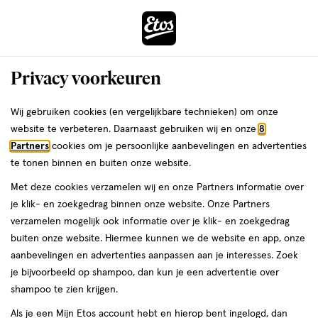
ga
Voor 22:00 uur besteld,
morgen in huis
naar
de
Menu
hoofd
Zoeken
Privacy voorkeuren
content
›
›
ga
Interactie
naar
Wij gebruiken cookies (en vergelijkbare technieken) om onze
Je
Beauty
Make-up
Gezichtsmake-up
CC cream
met
de
website te verbeteren. Daarnaast gebruiken wij en onze
8
bent
L'Oréal Paris CC cream
dit
zoekbalk
Partners
cookies om je persoonlijke aanbevelingen en advertenties
ers
Weleda
hier:
veld
ga
te tonen binnen en buiten onze website.
opent
naar
Met deze cookies verzamelen wij en onze Partners informatie over
een
de
je klik- en zoekgedrag binnen onze website. Onze Partners
volledig
footer
verzamelen mogelijk ook informatie over je klik- en zoekgedrag
venster
buiten onze website. Hiermee kunnen we de website en app, onze
met
aanbevelingen en advertenties aanpassen aan je interesses. Zoek
Filteren
(1)
Sorteer
1
geavanceerde
je bijvoorbeeld op shampoo, dan kun je een advertentie over
zoekopties
shampoo te zien krijgen.
L'Oréal Paris
Als je een Mijn Etos account hebt en hierop bent ingelogd, dan