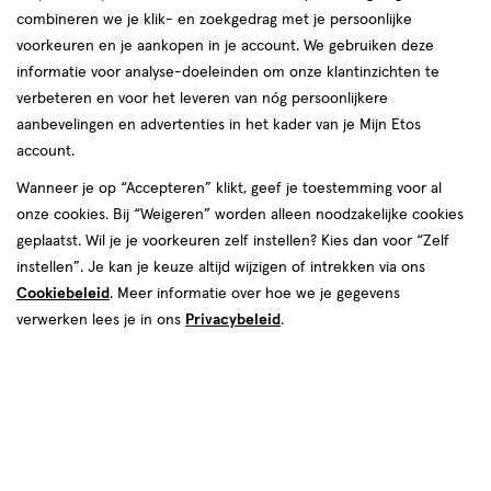
combineren we je klik- en zoekgedrag met je persoonlijke
voorkeuren en je aankopen in je account. We gebruiken deze
producten
Bijna uitverkocht
informatie voor analyse-doeleinden om onze klantinzichten te
toevoegen
verbeteren en voor het leveren van nóg persoonlijkere
aan
aanbevelingen en advertenties in het kader van je Mijn Etos
verlanglijst
account.
Wanneer je op “Accepteren” klikt, geef je toestemming voor al
onze cookies. Bij “Weigeren” worden alleen noodzakelijke cookies
geplaatst. Wil je je voorkeuren zelf instellen? Kies dan voor “Zelf
instellen”. Je kan je keuze altijd wijzigen of intrekken via ons
Cookiebeleid
. Meer informatie over hoe we je gegevens
€ 17.99
17
.
99
30
crème
verwerken lees je in ons
Privacybeleid
.
crème
ML
L'Oréal Paris CC C'est Magic
Anti-Roodheidscrème CC
Cream SPF 20
Toevoegen
1
verhoog aantal met één
,
Bijna uitverkocht!
Er zi