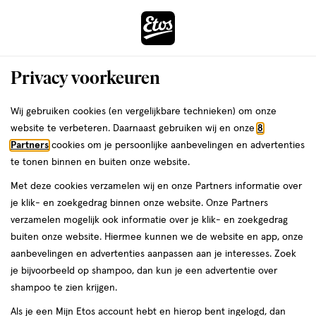
ga
Voor 22:00 uur besteld,
morgen in huis
naar
de
Menu
hoofd
Zoeken
Privacy voorkeuren
content
›
›
ga
Interactie
naar
Wij gebruiken cookies (en vergelijkbare technieken) om onze
Je
Beauty
Make-up
Gezichtsmake-up
Highlighter
met
de
website te verbeteren. Daarnaast gebruiken wij en onze
8
bent
Pixi Highlighter
dit
zoekbalk
Partners
cookies om je persoonlijke aanbevelingen en advertenties
ers
Weleda
hier:
veld
ga
te tonen binnen en buiten onze website.
opent
naar
Met deze cookies verzamelen wij en onze Partners informatie over
een
de
je klik- en zoekgedrag binnen onze website. Onze Partners
volledig
footer
verzamelen mogelijk ook informatie over je klik- en zoekgedrag
venster
buiten onze website. Hiermee kunnen we de website en app, onze
met
aanbevelingen en advertenties aanpassen aan je interesses. Zoek
Filteren
(1)
Sorteer
1
geavanceerde
je bijvoorbeeld op shampoo, dan kun je een advertentie over
zoekopties
shampoo te zien krijgen.
Pixi
Als je een Mijn Etos account hebt en hierop bent ingelogd, dan