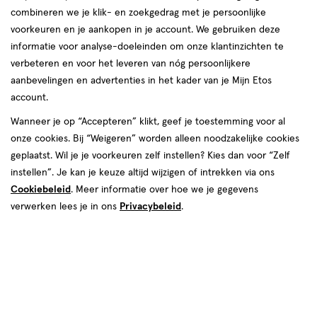
combineren we je klik- en zoekgedrag met je persoonlijke
voorkeuren en je aankopen in je account. We gebruiken deze
producten
informatie voor analyse-doeleinden om onze klantinzichten te
25%
toevoegen
verbeteren en voor het leveren van nóg persoonlijkere
korting
aan
aanbevelingen en advertenties in het kader van je Mijn Etos
verlanglijst
account.
Wanneer je op “Accepteren” klikt, geef je toestemming voor al
onze cookies. Bij “Weigeren” worden alleen noodzakelijke cookies
geplaatst. Wil je je voorkeuren zelf instellen? Kies dan voor “Zelf
instellen”. Je kan je keuze altijd wijzigen of intrekken via ons
Cookiebeleid
. Meer informatie over hoe we je gegevens
van € 19.99 voor € 14.99
14
.
19
.
99
99
19
stick
verwerken lees je in ons
Privacybeleid
.
stick
GR
Pixi On-the-Glow SuperGlow
Highlight Moisture Stick
NaturaLustre 19 g
Toevoegen
1
verhoog aantal met één
,
Bijna uitverkocht!
Er zi