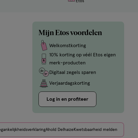
Etos
Mijn Etos voordelen
Welkomstkorting
10% korting op véél Etos eigen
merk-producten
Digitaal zegels sparen
Verjaardagskorting
Log in en profiteer
gankelijkheidsverklaring
Ahold Delhaize
Kwetsbaarheid melden