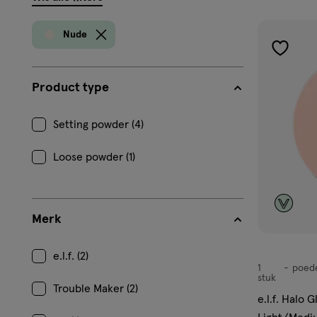
filters
prod
Nude
toevoe
aan
Product type
verlangl
Setting powder (4)
Loose powder (1)
Merk
e.l.f. (2)
1
poed
poeder
stuk
Trouble Maker (2)
e.l.f. Halo 