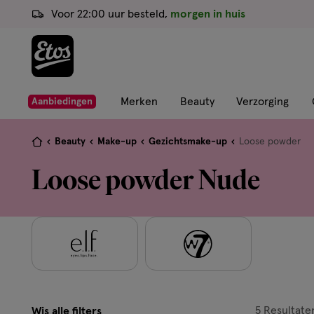
ga
Voor 22:00 uur besteld,
morgen in huis
naar
de
hoofd
content
ga
Merken
Beauty
Verzorging
Aanbiedingen
naar
de
Je
Beauty
Make-up
Gezichtsmake-up
Loose powder
zoekbalk
bent
Loose powder Nude
ga
hier:
naar
de
footer
5
Resultate
Wis alle filters