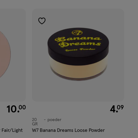
toevoegen
aan
verlanglijst
€ 10.00
10
.
€ 4.09
4
.
00
09
20
poeder
poeder
GR
 Fair/Light
W7 Banana Dreams Loose Powder