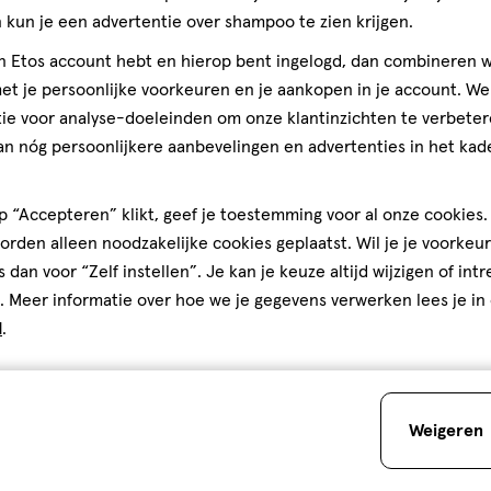
€ 2.99
2
.
99
kun je een advertentie over shampoo te zien krijgen.
1 stuk
jn Etos account hebt en hierop bent ingelogd, dan combineren w
er Bad Press Setting Powder
Trouble Maker On The Loose S
t je persoonlijke voorkeuren en je aankopen in je account. W
ight
Powder Ghost Mode Transluce
ie voor analyse-doeleinden om onze klantinzichten te verbeter
an nóg persoonlijkere aanbevelingen en advertenties in het kade
Toevoegen
Toevoegen
1
verhoog aantal met één
,
Bijna uitverkocht!
Er zi
verh
 “Accepteren” klikt, geef je toestemming voor al onze cookies. 
rden alleen noodzakelijke cookies geplaatst. Wil je je voorkeur
s dan voor “Zelf instellen”. Je kan je keuze altijd wijzigen of int
Gratis
bezorging vanaf €35
Gratis
retour binnen 30 dag
. Meer informatie over hoe we je gegevens verwerken lees je in
d
.
5
Weigeren