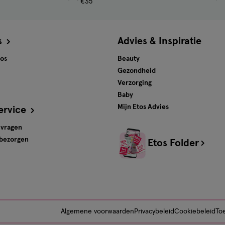
€35
s
Advies & Inspiratie
tos
Beauty
Gezondheid
Verzorging
Baby
Mijn Etos Advies
ervice
 vragen
 bezorgen
Etos Folder
Algemene voorwaarden
Privacybeleid
Cookiebeleid
Toe