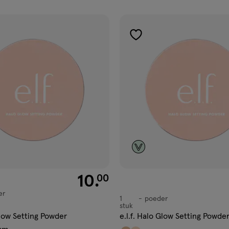
ucten
gen
toevoegen
aan
ijst
verlanglijst
€ 10.00
10
.
00
er
1
poeder
poeder
stuk
Glow Setting Powder
e.l.f. Halo Glow Setting Powder