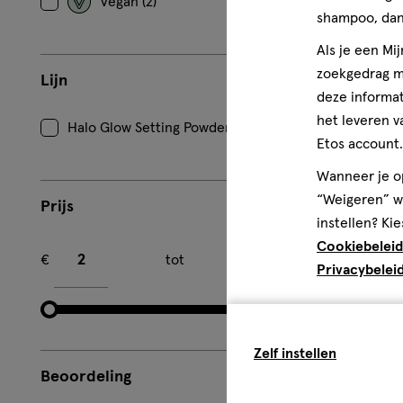
Vegan (2)
shampoo, dan 
1 stuk
Als je een Mi
Trouble Mak
zoekgedrag me
Lijn
Click Bait L
deze informat
het leveren v
Halo Glow Setting Powder (2)
Etos account.
1
Wanneer je op
“Weigeren” wo
Prijs
instellen? Kie
Minimum bedrag
Maximum bedrag
Cookiebeleid
€
tot
€
Privacybelei
Zelf instellen
Beoordeling