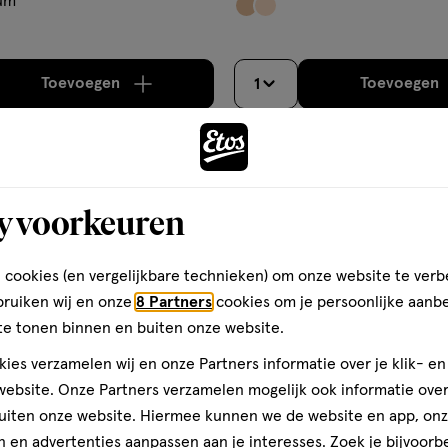
um
Toevoegen
Toevoegen
1
verhoog aantal met één
,
Bijna uitverkocht!
Er zi
verh
gen
toevoegen
y voorkeuren
aan
ijst
verlanglijst
 cookies (en vergelijkbare technieken) om onze website te verb
bruiken wij en onze
8 Partners
cookies om je persoonlijke aanb
te tonen binnen en buiten onze website.
ies verzamelen wij en onze Partners informatie over je klik- e
ebsite. Onze Partners verzamelen mogelijk ook informatie over 
uiten onze website. Hiermee kunnen we de website en app, on
 en advertenties aanpassen aan je interesses. Zoek je bijvoorb