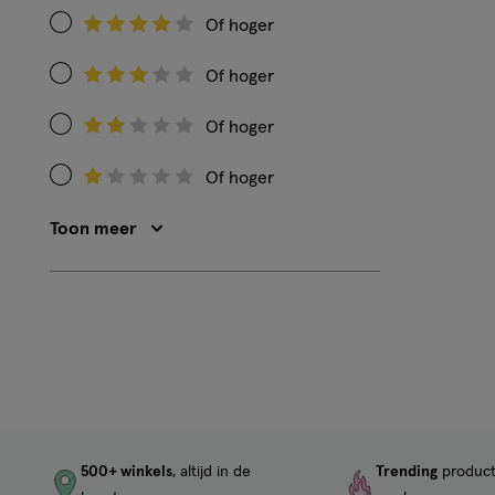
Of hoger
Filteren
op
Of hoger
Filteren
Beoordeling:
op
4
Of hoger
Filteren
Beoordeling:
op
3
Of hoger
Filteren
Beoordeling:
op
2
Toon meer
Beoordeling:
1
500+ winkels
, altijd in de
Trending
produc