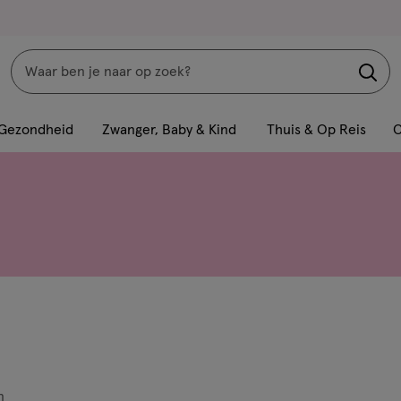
Zoeken
Interactie
met
Gezondheid
Zwanger, Baby & Kind
Thuis & Op Reis
C
dit
veld
opent
een
volledig
venster
met
geavanceerde
zoekopties
n