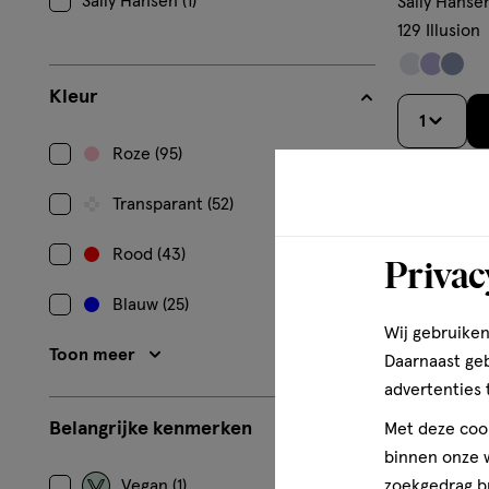
Sally Hansen (1)
Sally Hanse
129 Illusion
Kleur
1
Roze (95)
Transparant (52)
Rood (43)
Privac
Blauw (25)
Wij gebruiken
Toon meer
Daarnaast ge
advertenties 
Belangrijke kenmerken
Met deze cook
binnen onze w
zoekgedrag b
Vegan (1)