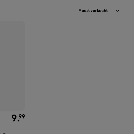
Sorteren
€ 9.99
9
.
99