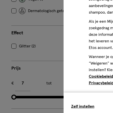
aanbevelingen
Dermatologisch getest (1)
shampoo, dan 
Als je een Mi
zoekgedrag me
Effect
deze informat
het leveren v
Glitter (2)
Etos account.
Wanneer je op
“Weigeren” wo
Prijs
instellen? Kie
Cookiebeleid
Minimum bedrag
Maximum bedrag
Privacybelei
€
tot
€
Zelf instellen