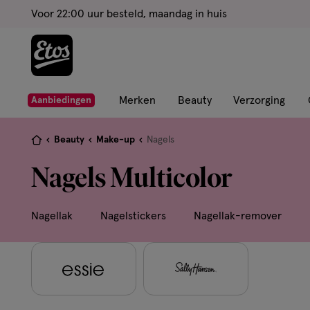
ga
Voor 22:00 uur besteld, maandag in huis
naar
de
hoofd
content
ga
Merken
Beauty
Verzorging
Aanbiedingen
naar
de
Je
Beauty
Make-up
Nagels
zoekbalk
bent
Nagels Multicolor
ga
hier:
naar
de
Nagellak
Nagelstickers
Nagellak-remover
footer