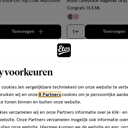
n Insta-Dri Top Coat Multicolor
essie Celebrate Nagellak Grijs 
Congrats 13,5 ML
Toevoegen
Toevoegen
1
verhoog aantal met één
,
Bijna uitverkocht!
Er zi
verh
Gratis
bezorging vanaf €35
Gratis
retour binnen 30 dag
y voorkeuren
2
 cookies (en vergelijkbare technieken) om onze website te verb
bruiken wij en onze
8 Partners
cookies om je persoonlijke aanb
te tonen binnen en buiten onze website.
ies verzamelen wij en onze Partners informatie over je klik- e
ebsite. Onze Partners verzamelen mogelijk ook informatie over 
uiten onze website. Hiermee kunnen we de website en app, on