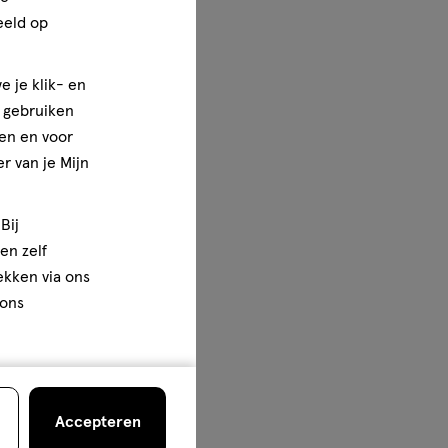
eeld op
e je klik- en
e gebruiken
en en voor
r van je Mijn
Bij
en zelf
rekken via ons
 ons
Accepteren