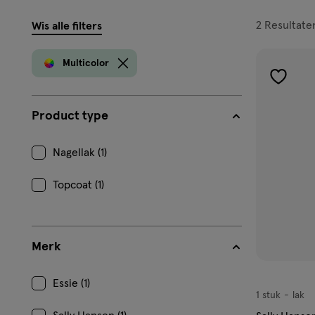
filters
2
Resultate
Wis alle filters
prod
Multicolor
toevoe
aan
Product type
verlangl
Nagellak (1)
Topcoat (1)
Merk
Essie (1)
1 stuk
lak
lak