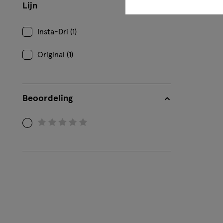
Lijn
Insta-Dri (1)
Original (1)
Beoordeling
Filteren
op
Beoordeling:
0