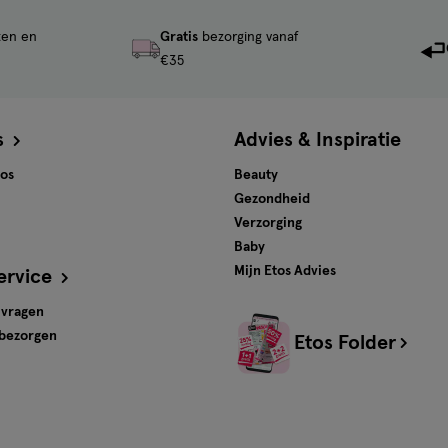
ten en
Gratis
bezorging vanaf
€35
s
Advies & Inspiratie
tos
Beauty
Gezondheid
Verzorging
Baby
Mijn Etos Advies
ervice
 vragen
 bezorgen
Etos Folder