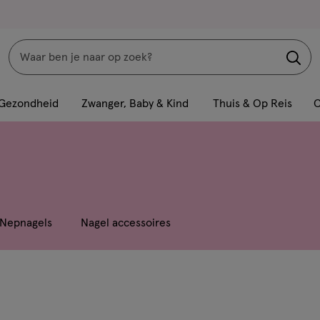
Zoeken
Interactie
met
Gezondheid
Zwanger, Baby & Kind
Thuis & Op Reis
C
dit
veld
opent
een
volledig
venster
Nepnagels
Nagel accessoires
met
geavanceerde
zoekopties