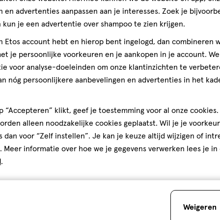
 en advertenties aanpassen aan je interesses. Zoek je bijvoorb
kun je een advertentie over shampoo te zien krijgen.
jn Etos account hebt en hierop bent ingelogd, dan combineren w
t je persoonlijke voorkeuren en je aankopen in je account. W
ie voor analyse-doeleinden om onze klantinzichten te verbeter
an nóg persoonlijkere aanbevelingen en advertenties in het kade
 “Accepteren” klikt, geef je toestemming voor al onze cookies. 
rden alleen noodzakelijke cookies geplaatst. Wil je je voorkeur
s dan voor “Zelf instellen”. Je kan je keuze altijd wijzigen of int
. Meer informatie over hoe we je gegevens verwerken lees je in
d
.
Weigeren