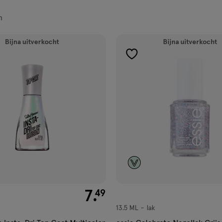
n
ucten
Bijna uitverkocht
Bijna uitverkocht
gen
toevoegen
aan
ijst
verlanglijst
€ 7.49
7
.
49
13.5 ML
lak
lak