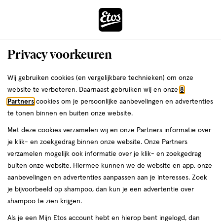
ga
Voor 22:00 uur besteld, maandag in huis
naar
de
Menu
hoofd
Zoeken
Privacy voorkeuren
content
›
›
ga
Interactie
naar
Wij gebruiken cookies (en vergelijkbare technieken) om onze
Je
Beauty
Make-up
Oogmake-up
Oogschaduw
met
de
website te verbeteren. Daarnaast gebruiken wij en onze
8
bent
Oogschaduw Nude
dit
zoekbalk
Partners
cookies om je persoonlijke aanbevelingen en advertenties
ers
Weleda
hier:
veld
ga
te tonen binnen en buiten onze website.
opent
naar
Oogschaduw palet
Met deze cookies verzamelen wij en onze Partners informatie over
een
de
je klik- en zoekgedrag binnen onze website. Onze Partners
volledig
footer
verzamelen mogelijk ook informatie over je klik- en zoekgedrag
venster
buiten onze website. Hiermee kunnen we de website en app, onze
met
aanbevelingen en advertenties aanpassen aan je interesses. Zoek
geavanceerde
je bijvoorbeeld op shampoo, dan kun je een advertentie over
zoekopties
Filteren
(7)
Sorteer
1
shampoo te zien krijgen.
Als je een Mijn Etos account hebt en hierop bent ingelogd, dan