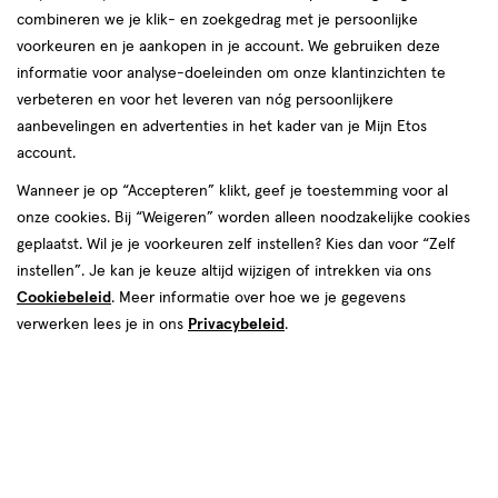
combineren we je klik- en zoekgedrag met je persoonlijke
Nude
voorkeuren en je aankopen in je account. We gebruiken deze
informatie voor analyse-doeleinden om onze klantinzichten te
producten
verbeteren en voor het leveren van nóg persoonlijkere
Mijn
Etos
aanbevelingen en advertenties in het kader van je Mijn Etos
toevoegen
toevoegen
10%
account.
aan
aan
korting
verlanglijst
verlanglijst
Wanneer je op “Accepteren” klikt, geef je toestemming voor al
onze cookies. Bij “Weigeren” worden alleen noodzakelijke cookies
geplaatst. Wil je je voorkeuren zelf instellen? Kies dan voor “Zelf
instellen”. Je kan je keuze altijd wijzigen of intrekken via ons
Cookiebeleid
. Meer informatie over hoe we je gegevens
verwerken lees je in ons
Privacybeleid
.
€ 5.99
5
.
van € 5.99 v
5
.
99
5
.
99
39
1
poeder
1 stuk
poeder
stuk
Trouble Maker Trouble Shadow
Etos Palette Eyeshadow 03
Palette Soundcheck
Senual Nude
Toevoegen
Toevoegen
1
1