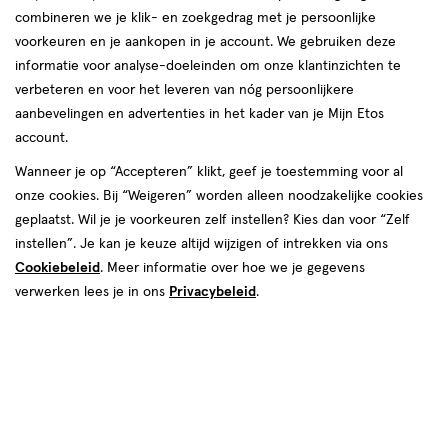
producten
combineren we je klik- en zoekgedrag met je persoonlijke
1+1
toevoegen
toevoegen
voorkeuren en je aankopen in je account. We gebruiken deze
gratis
aan
aan
informatie voor analyse-doeleinden om onze klantinzichten te
verlanglijst
verlanglijst
verbeteren en voor het leveren van nóg persoonlijkere
aanbevelingen en advertenties in het kader van je Mijn Etos
account.
Wanneer je op “Accepteren” klikt, geef je toestemming voor al
onze cookies. Bij “Weigeren” worden alleen noodzakelijke cookies
€ 19.99
19
.
€ 6.00
6
.
99
00
geplaatst. Wil je je voorkeuren zelf instellen? Kies dan voor “Zelf
1
poeder
1
poeder
instellen”. Je kan je keuze altijd wijzigen of intrekken via ons
poeder
poeder
stuk
stuk
Cookiebeleid
. Meer informatie over hoe we je gegevens
Max Factor Masterpiece
e.l.f. Bite-Size Eyeshadow Cream
verwerken lees je in ons
Privacybeleid
.
Oogschaduw Palet Capuccino
& Sugar
Nudes
Toevoegen
Toevoegen
2
1
verhoog aantal met één
,
Bijna uitverkocht!
verhoog aanta
Er zi
Bijna uitverkocht
1+1
toevoegen
toevoegen