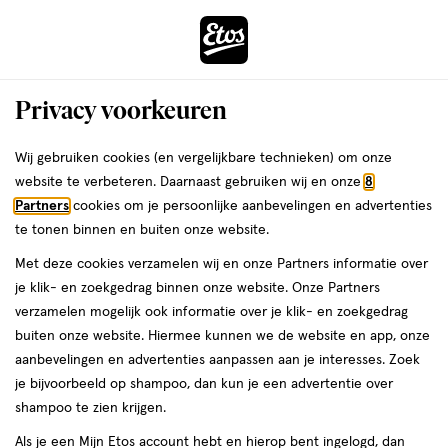
ga
Voor 22:00 uur besteld,
morgen in huis
naar
de
Menu
hoofd
Zoeken
Privacy voorkeuren
content
›
›
ga
Interactie
naar
Wij gebruiken cookies (en vergelijkbare technieken) om onze
Je
...
Make-up
Oogmake-up
Oogschaduw
Oogschaduw palet
met
de
website te verbeteren. Daarnaast gebruiken wij en onze
8
bent
Oogschaduw palet
dit
zoekbalk
Partners
cookies om je persoonlijke aanbevelingen en advertenties
ers
Weleda
hier:
veld
ga
te tonen binnen en buiten onze website.
opent
naar
Met deze cookies verzamelen wij en onze Partners informatie over
een
de
je klik- en zoekgedrag binnen onze website. Onze Partners
volledig
footer
verzamelen mogelijk ook informatie over je klik- en zoekgedrag
venster
buiten onze website. Hiermee kunnen we de website en app, onze
met
aanbevelingen en advertenties aanpassen aan je interesses. Zoek
Filteren
(29)
Sorteer
geavanceerde
je bijvoorbeeld op shampoo, dan kun je een advertentie over
zoekopties
shampoo te zien krijgen.
Als je een Mijn Etos account hebt en hierop bent ingelogd, dan