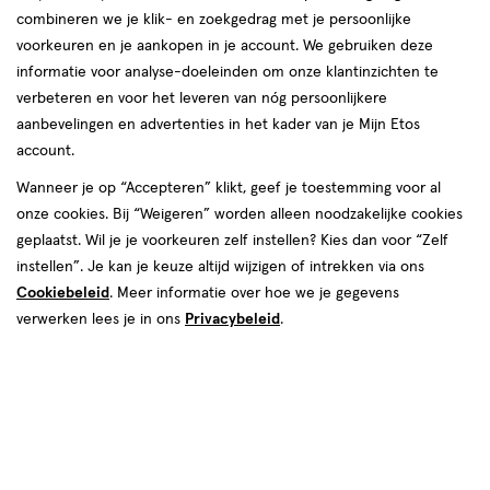
combineren we je klik- en zoekgedrag met je persoonlijke
Rimmel London
voorkeuren en je aankopen in je account. We gebruiken deze
informatie voor analyse-doeleinden om onze klantinzichten te
producten
verbeteren en voor het leveren van nóg persoonlijkere
Bijna uitverkocht
aanbevelingen en advertenties in het kader van je Mijn Etos
1+1
1+1
toevoegen
toevoegen
gratis
gratis
account.
aan
aan
verlanglijst
verlanglijst
Wanneer je op “Accepteren” klikt, geef je toestemming voor al
onze cookies. Bij “Weigeren” worden alleen noodzakelijke cookies
geplaatst. Wil je je voorkeuren zelf instellen? Kies dan voor “Zelf
instellen”. Je kan je keuze altijd wijzigen of intrekken via ons
Cookiebeleid
. Meer informatie over hoe we je gegevens
verwerken lees je in ons
Privacybeleid
.
€ 6.99
6
.
€ 12.99
12
.
99
99
1
wax
1
wax
wax
wax
stuk
stuk
Rimmel London Professional
Rimmel London Brow Pro Micro
Wenkbrauwpotlood 001 Dark
Definer 002 Soft Brown
Brown