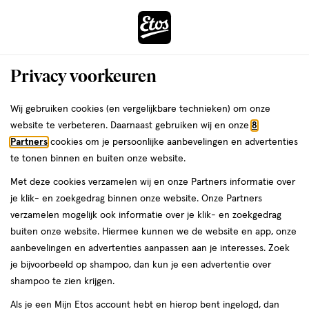
ga
Voor 22:00 uur besteld,
morgen in huis
naar
de
Menu
hoofd
Zoeken
Privacy voorkeuren
content
›
›
ga
Interactie
naar
Wij gebruiken cookies (en vergelijkbare technieken) om onze
Je
Beauty
Make-up
Wenkbrauwmake-up
Wenkbrauwpotlood
met
de
website te verbeteren. Daarnaast gebruiken wij en onze
8
bent
Rimmel London
dit
zoekbalk
Partners
cookies om je persoonlijke aanbevelingen en advertenties
ers
Weleda
hier:
veld
ga
te tonen binnen en buiten onze website.
Wenkbrauwpotlood
opent
naar
Met deze cookies verzamelen wij en onze Partners informatie over
een
de
je klik- en zoekgedrag binnen onze website. Onze Partners
volledig
footer
verzamelen mogelijk ook informatie over je klik- en zoekgedrag
venster
buiten onze website. Hiermee kunnen we de website en app, onze
met
aanbevelingen en advertenties aanpassen aan je interesses. Zoek
geavanceerde
je bijvoorbeeld op shampoo, dan kun je een advertentie over
zoekopties
Filteren
(6)
Sorteer
1
shampoo te zien krijgen.
Als je een Mijn Etos account hebt en hierop bent ingelogd, dan